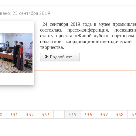
вано: 25 сентября 2019
24 сентября 2019 года в музее промышле
состоялась пресс-конференция, посвяще
старту проекта «Живой лубок», партнером
областной координационно-методический
творчества.
Подробнее: ...
0
331
332
333
...
335
336
337
338
3