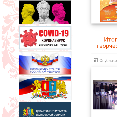
Итог
творче
Опублико