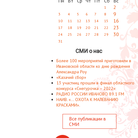
Пн
Вт
Ср
Чт
Пт
Сб
Вс
2
1
9
3
4
5
6
7
8
16
10
11
12
13
14
15
23
17
18
19
20
21
22
30
24
25
26
27
28
29
31
СМИ о нас
Более 100 мероприятий приготовили в
Ивановской области ко дню рождения
Александра Роу
«Казачий сбор»
13 участниц прошли в финал областного
конкурса «Снегурочка – 2022»
РАДИО РОССИИ ИВАНОВО 89.1 FM
НАИВ. «... ОХОТА К МАЛЕВАНИЮ
КРАСКАМИ».
Все публикации в
СМИ