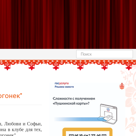
Найти
огонек"
ы, Любови и Софьи,
а в клубе для тех,
огонек".