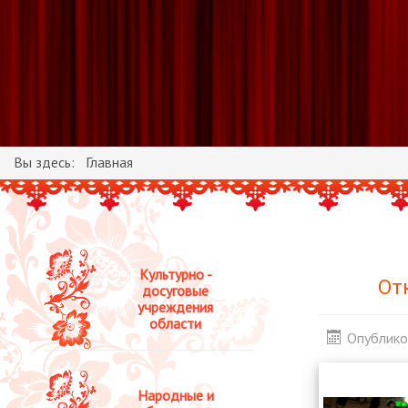
Вы здесь:
Главная
Культурно -
От
досуговые
учреждения
области
Опублико
Народные и