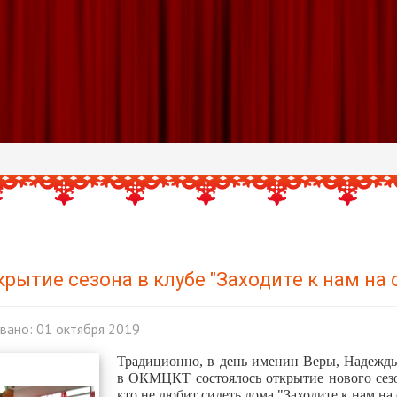
крытие сезона в клубе "Заходите к нам на 
вано: 01 октября 2019
Традиционно, в день именин Веры, Надежд
в ОКМЦКТ состоялось открытие нового сезон
кто не любит сидеть дома "Заходите к нам на 