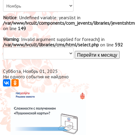
Notice
: Undefined variable: yearslist in
/var/www/ivcult/components/com_jevents/libraries/jeventshtm
on line
149
Warning
: Invalid argument supplied for foreach() in
/var/www/ivcult/libraries/cms/html/select.php
on line
592
Перейти к месяцу
Суббота, Ноябрь 01, 2025
Ни одного события не найдено