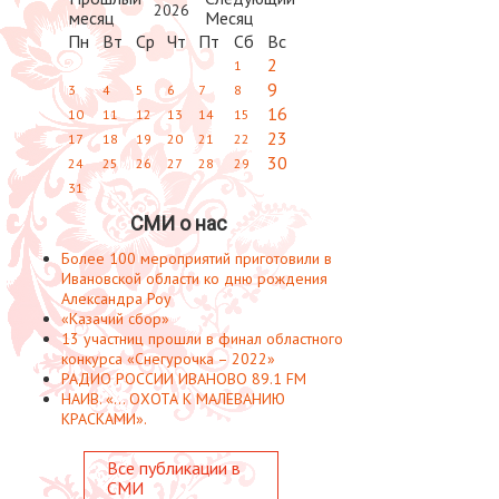
2026
Пн
Вт
Ср
Чт
Пт
Сб
Вс
2
1
9
3
4
5
6
7
8
16
10
11
12
13
14
15
23
17
18
19
20
21
22
30
24
25
26
27
28
29
31
СМИ о нас
Более 100 мероприятий приготовили в
Ивановской области ко дню рождения
Александра Роу
«Казачий сбор»
13 участниц прошли в финал областного
конкурса «Снегурочка – 2022»
РАДИО РОССИИ ИВАНОВО 89.1 FM
НАИВ. «... ОХОТА К МАЛЕВАНИЮ
КРАСКАМИ».
Все публикации в
СМИ