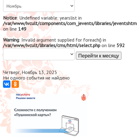
Notice
: Undefined variable: yearslist in
/var/www/ivcult/components/com_jevents/libraries/jeventshtm
on line
149
Warning
: Invalid argument supplied for foreach() in
/var/www/ivcult/libraries/cms/html/select.php
on line
592
Перейти к месяцу
Четверг, Ноябрь 13, 2025
Ни одного события не найдено