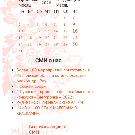
2026
Пн
Вт
Ср
Чт
Пт
Сб
Вс
2
1
9
3
4
5
6
7
8
16
10
11
12
13
14
15
23
17
18
19
20
21
22
30
24
25
26
27
28
29
31
СМИ о нас
Более 100 мероприятий приготовили в
Ивановской области ко дню рождения
Александра Роу
«Казачий сбор»
13 участниц прошли в финал областного
конкурса «Снегурочка – 2022»
РАДИО РОССИИ ИВАНОВО 89.1 FM
НАИВ. «... ОХОТА К МАЛЕВАНИЮ
КРАСКАМИ».
Все публикации в
СМИ