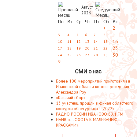
Август
2026
Пн
Вт
Ср
Чт
Пт
Сб
Вс
2
1
3
4
5
6
7
8
9
16
10
11
12
13
14
15
23
17
18
19
20
21
22
30
24
25
26
27
28
29
31
СМИ о нас
Более 100 мероприятий приготовили в
Ивановской области ко дню рождения
Александра Роу
«Казачий сбор»
13 участниц прошли в финал областного
конкурса «Снегурочка – 2022»
РАДИО РОССИИ ИВАНОВО 89.1 FM
НАИВ. «... ОХОТА К МАЛЕВАНИЮ
КРАСКАМИ».