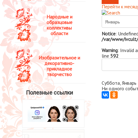
Сегодня
Перейти к месяц
Народные и
образцовые
коллективы
области
Notice
: Undefined
/var/www/ivcult/
Warning
: Invalid 
line
592
Изобразительное и
декоративно-
прикладное
творчество
Суббота, Январь
Ни одного событ
Полезные ссылки