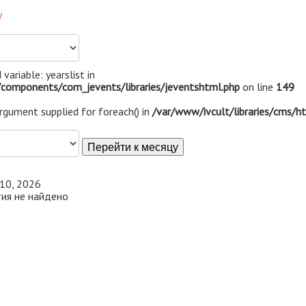
у
 variable: yearslist in
components/com_jevents/libraries/jeventshtml.php
on line
149
argument supplied for foreach() in
/var/www/ivcult/libraries/cms/h
Перейти к месяцу
 10, 2026
ия не найдено