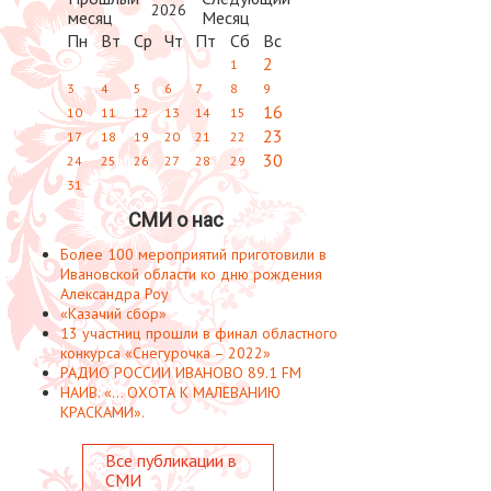
2026
Пн
Вт
Ср
Чт
Пт
Сб
Вс
2
1
3
4
5
6
7
8
9
16
10
11
12
13
14
15
23
17
18
19
20
21
22
30
24
25
26
27
28
29
31
СМИ о нас
Более 100 мероприятий приготовили в
Ивановской области ко дню рождения
Александра Роу
«Казачий сбор»
13 участниц прошли в финал областного
конкурса «Снегурочка – 2022»
РАДИО РОССИИ ИВАНОВО 89.1 FM
НАИВ. «... ОХОТА К МАЛЕВАНИЮ
КРАСКАМИ».
Все публикации в
СМИ