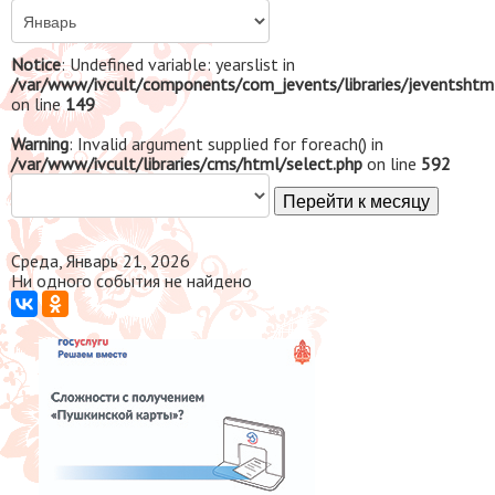
Notice
: Undefined variable: yearslist in
/var/www/ivcult/components/com_jevents/libraries/jeventshtm
on line
149
Warning
: Invalid argument supplied for foreach() in
/var/www/ivcult/libraries/cms/html/select.php
on line
592
Перейти к месяцу
Среда, Январь 21, 2026
Ни одного события не найдено