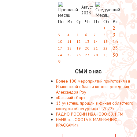
Август
2026
Пн
Вт
Ср
Чт
Пт
Сб
Вс
2
1
9
3
4
5
6
7
8
16
10
11
12
13
14
15
23
17
18
19
20
21
22
30
24
25
26
27
28
29
31
СМИ о нас
Более 100 мероприятий приготовили в
Ивановской области ко дню рождения
Александра Роу
«Казачий сбор»
13 участниц прошли в финал областного
конкурса «Снегурочка – 2022»
РАДИО РОССИИ ИВАНОВО 89.1 FM
НАИВ. «... ОХОТА К МАЛЕВАНИЮ
КРАСКАМИ».