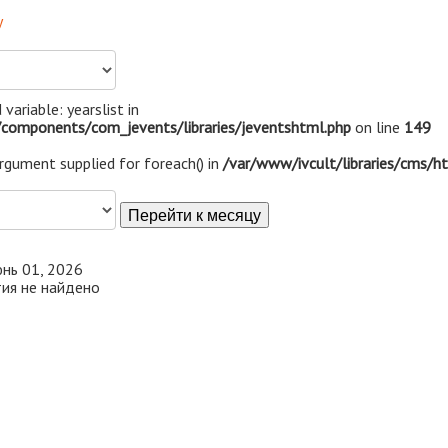
у
 variable: yearslist in
components/com_jevents/libraries/jeventshtml.php
on line
149
argument supplied for foreach() in
/var/www/ivcult/libraries/cms/h
Перейти к месяцу
нь 01, 2026
ия не найдено