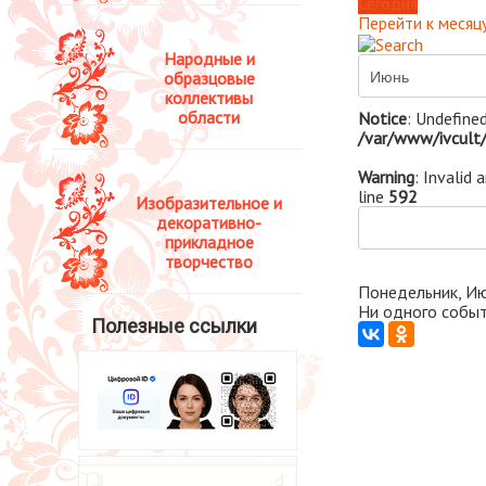
Сегодня
Перейти к месяц
Народные и
образцовые
коллективы
области
Notice
: Undefined
/var/www/ivcult/
Warning
: Invalid 
line
592
Изобразительное и
декоративно-
прикладное
творчество
Понедельник, Ию
Ни одного событ
Полезные ссылки