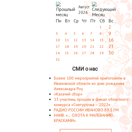
Август
2026
Пн
Вт
Ср
Чт
Пт
Сб
Вс
2
1
9
3
4
5
6
7
8
16
10
11
12
13
14
15
23
17
18
19
20
21
22
30
24
25
26
27
28
29
31
СМИ о нас
Более 100 мероприятий приготовили в
Ивановской области ко дню рождения
Александра Роу
«Казачий сбор»
13 участниц прошли в финал областного
конкурса «Снегурочка – 2022»
РАДИО РОССИИ ИВАНОВО 89.1 FM
НАИВ. «... ОХОТА К МАЛЕВАНИЮ
КРАСКАМИ».