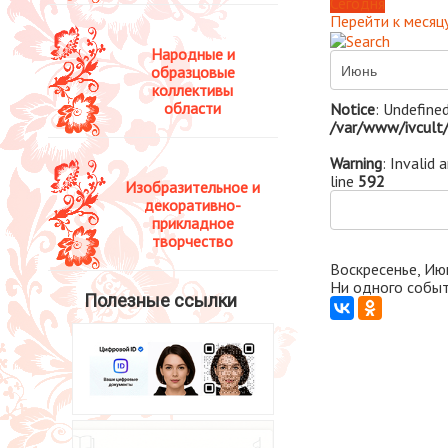
Сегодня
Перейти к месяц
Народные и
образцовые
коллективы
области
Notice
: Undefined
/var/www/ivcult/
Warning
: Invalid 
line
592
Изобразительное и
декоративно-
прикладное
творчество
Воскресенье, Ию
Ни одного событ
Полезные ссылки