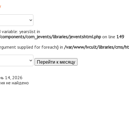
у
 variable: yearslist in
components/com_jevents/libraries/jeventshtml.php
on line
149
argument supplied for foreach() in
/var/www/ivcult/libraries/cms/h
Перейти к месяцу
нь 14, 2026
ия не найдено