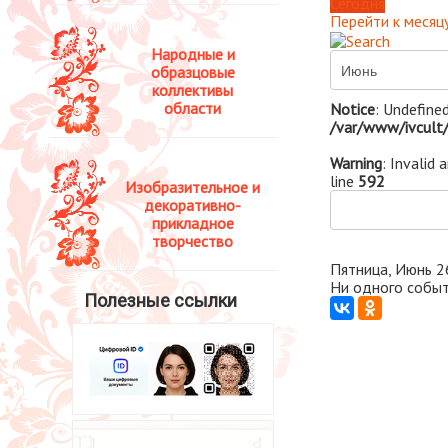
Сегодня
Перейти к месяц
Народные и
образцовые
коллективы
области
Notice
: Undefined
/var/www/ivcult/
Warning
: Invalid 
line
592
Изобразительное и
декоративно-
прикладное
творчество
Пятница, Июнь 2
Ни одного событ
Полезные ссылки