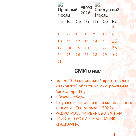
Август
2026
Пн
Вт
Ср
Чт
Пт
Сб
Вс
2
1
9
3
4
5
6
7
8
16
10
11
12
13
14
15
23
17
18
19
20
21
22
30
24
25
26
27
28
29
31
СМИ о нас
Более 100 мероприятий приготовили в
Ивановской области ко дню рождения
Александра Роу
«Казачий сбор»
13 участниц прошли в финал областного
конкурса «Снегурочка – 2022»
РАДИО РОССИИ ИВАНОВО 89.1 FM
НАИВ. «... ОХОТА К МАЛЕВАНИЮ
КРАСКАМИ».