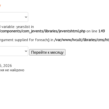
у
 variable: yearslist in
components/com_jevents/libraries/jeventshtml.php
on line
149
argument supplied for foreach() in
/var/www/ivcult/libraries/cms/h
Перейти к месяцу
6, 2026
ия не найдено