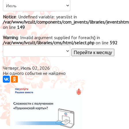
Notice
: Undefined variable: yearslist in
/var/www/ivcult/components/com_jevents/libraries/jeventshtm
on line
149
Warning
: Invalid argument supplied for foreach() in
/var/www/ivcult/libraries/cms/html/select.php
on line
592
Перейти к месяцу
Четверг, Июль 02, 2026
Ни одного события не найдено