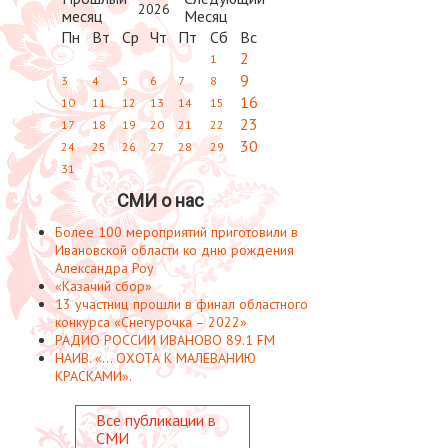
2026
Пн
Вт
Ср
Чт
Пт
Сб
Вс
2
1
9
3
4
5
6
7
8
16
10
11
12
13
14
15
23
17
18
19
20
21
22
30
24
25
26
27
28
29
31
СМИ о нас
Более 100 мероприятий приготовили в
Ивановской области ко дню рождения
Александра Роу
«Казачий сбор»
13 участниц прошли в финал областного
конкурса «Снегурочка – 2022»
РАДИО РОССИИ ИВАНОВО 89.1 FM
НАИВ. «... ОХОТА К МАЛЕВАНИЮ
КРАСКАМИ».
Все публикации в
СМИ