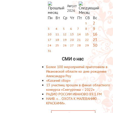
Август
2026
Пн
Вт
Ср
Чт
Пт
Сб
Вс
2
1
9
3
4
5
6
7
8
16
10
11
12
13
14
15
23
17
18
19
20
21
22
30
24
25
26
27
28
29
31
СМИ о нас
Более 100 мероприятий приготовили в
Ивановской области ко дню рождения
Александра Роу
«Казачий сбор»
13 участниц прошли в финал областного
конкурса «Снегурочка – 2022»
РАДИО РОССИИ ИВАНОВО 89.1 FM
НАИВ. «... ОХОТА К МАЛЕВАНИЮ
КРАСКАМИ».