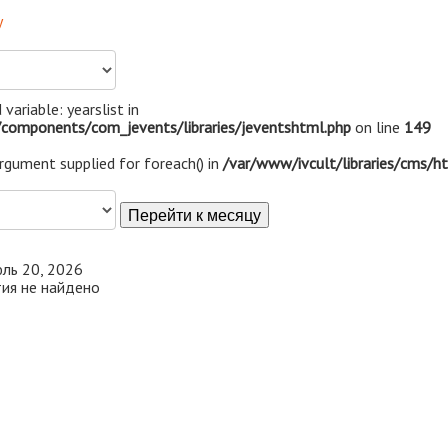
у
 variable: yearslist in
components/com_jevents/libraries/jeventshtml.php
on line
149
argument supplied for foreach() in
/var/www/ivcult/libraries/cms/h
Перейти к месяцу
ль 20, 2026
ия не найдено