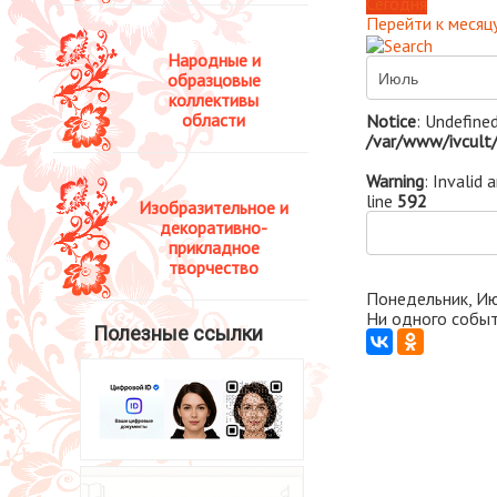
Сегодня
Перейти к месяц
Народные и
образцовые
коллективы
области
Notice
: Undefined
/var/www/ivcult/
Warning
: Invalid 
line
592
Изобразительное и
декоративно-
прикладное
творчество
Понедельник, Ию
Ни одного событ
Полезные ссылки