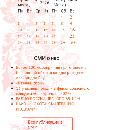
2026
Пн
Вт
Ср
Чт
Пт
Сб
Вс
2
1
9
3
4
5
6
7
8
16
10
11
12
13
14
15
23
17
18
19
20
21
22
30
24
25
26
27
28
29
31
СМИ о нас
Более 100 мероприятий приготовили в
Ивановской области ко дню рождения
Александра Роу
«Казачий сбор»
13 участниц прошли в финал областного
конкурса «Снегурочка – 2022»
РАДИО РОССИИ ИВАНОВО 89.1 FM
НАИВ. «... ОХОТА К МАЛЕВАНИЮ
КРАСКАМИ».
Все публикации в
СМИ