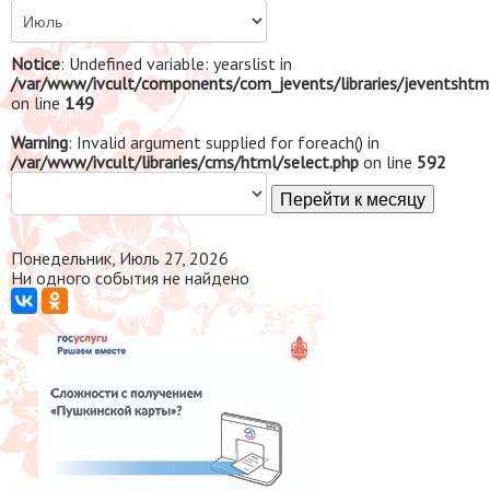
Notice
: Undefined variable: yearslist in
/var/www/ivcult/components/com_jevents/libraries/jeventshtm
on line
149
Warning
: Invalid argument supplied for foreach() in
/var/www/ivcult/libraries/cms/html/select.php
on line
592
Перейти к месяцу
Понедельник, Июль 27, 2026
Ни одного события не найдено