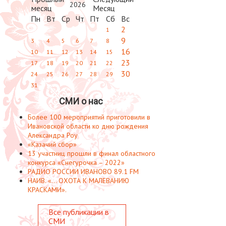
2026
Пн
Вт
Ср
Чт
Пт
Сб
Вс
2
1
9
3
4
5
6
7
8
16
10
11
12
13
14
15
23
17
18
19
20
21
22
30
24
25
26
27
28
29
31
СМИ о нас
Более 100 мероприятий приготовили в
Ивановской области ко дню рождения
Александра Роу
«Казачий сбор»
13 участниц прошли в финал областного
конкурса «Снегурочка – 2022»
РАДИО РОССИИ ИВАНОВО 89.1 FM
НАИВ. «... ОХОТА К МАЛЕВАНИЮ
КРАСКАМИ».
Все публикации в
СМИ