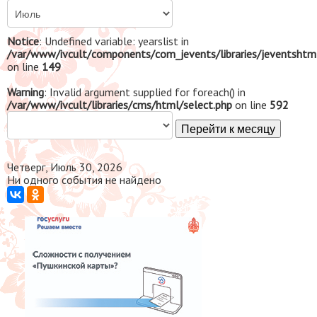
Notice
: Undefined variable: yearslist in
/var/www/ivcult/components/com_jevents/libraries/jeventshtm
on line
149
Warning
: Invalid argument supplied for foreach() in
/var/www/ivcult/libraries/cms/html/select.php
on line
592
Перейти к месяцу
Четверг, Июль 30, 2026
Ни одного события не найдено