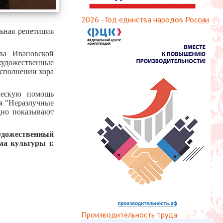
2026 - Год единства народов России
льная репетиция
ива Ивановской
удожественные
исполнении хора
ческую помощь
я "Неразлучные
дно показывают
дожественный
ма культуры г.
Производительность труда