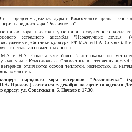
 г. в городском доме культуры г. Комсомольск прошла генера
церта народного хора "Россияночка".
астников хора приехали участники заслуженного коллект
азцового эстрадного ансамбля "Неразлучные друзья" (х
 заслуженные работники культуры РФ М.А. и Н.А. Соковы). В 
звучат несколько совместных песен.
 М.А и Н.А. Соковы уже более 5 лет оказывают методи
му культуры г. Комсомольска. Совместные выступления ансамбл
а ветеранов отличаются особой теплотой, нежностью. И нагля
язь поколений.
онцерт народного хора ветеранов "Россияночка" (ху
Н.А. Ярилова) состоится 6 декабря на сцене городского До
 адресу: ул. Советская д. 6. Начало в 17.30.