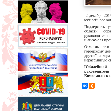
2 декабря 2019
юбилейного кон
Поддержать уч
области, обр
руководители -
и ансамбля про
Отметим, что
городскому до
друзья" и хор
неразрывную св
Юбилейный к
руководитель 
Комсомольск по