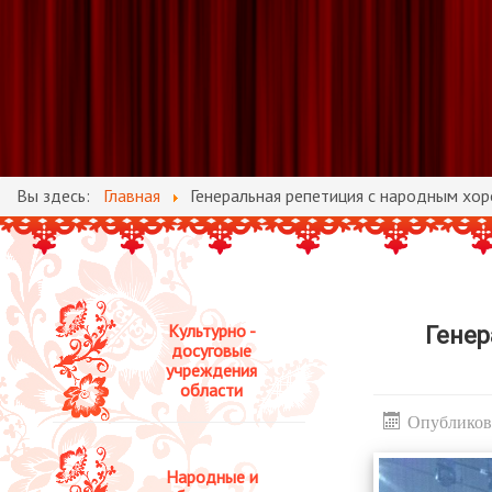
Вы здесь:
Главная
Генеральная репетиция с народным хор
Культурно -
Генер
досуговые
учреждения
области
Опубликова
Народные и