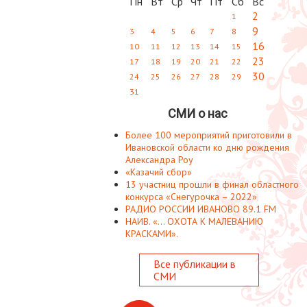
Пн
Вт
Ср
Чт
Пт
Сб
Вс
2
1
9
3
4
5
6
7
8
16
10
11
12
13
14
15
23
17
18
19
20
21
22
30
24
25
26
27
28
29
31
СМИ о нас
Более 100 мероприятий приготовили в
Ивановской области ко дню рождения
Александра Роу
«Казачий сбор»
13 участниц прошли в финал областного
конкурса «Снегурочка – 2022»
РАДИО РОССИИ ИВАНОВО 89.1 FM
НАИВ. «... ОХОТА К МАЛЕВАНИЮ
КРАСКАМИ».
Все публикации в
СМИ