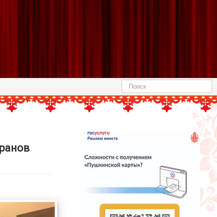
Найти
еранов