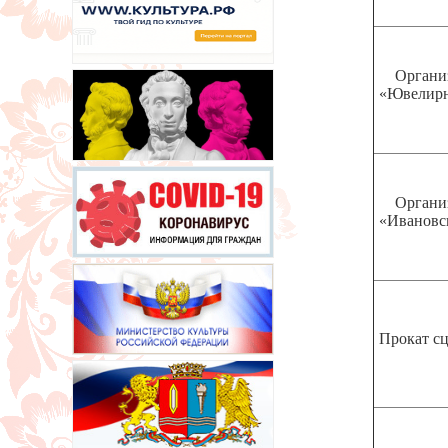
Организ
«Ювелирно
Организ
«Ивановс
Прокат сц