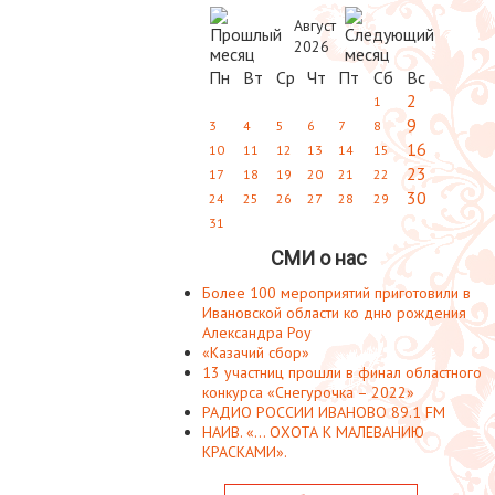
Август
2026
Пн
Вт
Ср
Чт
Пт
Сб
Вс
2
1
9
3
4
5
6
7
8
16
10
11
12
13
14
15
23
17
18
19
20
21
22
30
24
25
26
27
28
29
31
СМИ о нас
Более 100 мероприятий приготовили в
Ивановской области ко дню рождения
Александра Роу
«Казачий сбор»
13 участниц прошли в финал областного
конкурса «Снегурочка – 2022»
РАДИО РОССИИ ИВАНОВО 89.1 FM
НАИВ. «... ОХОТА К МАЛЕВАНИЮ
КРАСКАМИ».