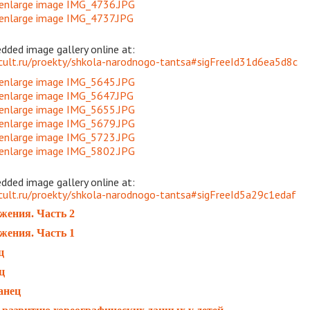
ded image gallery online at:
cult.ru/proekty/shkola-narodnogo-tantsa#sigFreeId31d6ea5d8c
ded image gallery online at:
cult.ru/proekty/shkola-narodnogo-tantsa#sigFreeId5a29c1edaf
жения. Часть 2
жения. Часть 1
ц
ц
анец