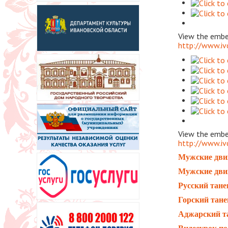
View the embed
http://www.iv
View the embed
http://www.iv
Мужские дви
Мужские дви
Русский тане
Горский тане
Аджарский т