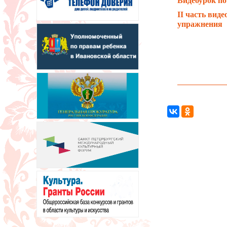
Видеоурок по
II часть вид
упражнения