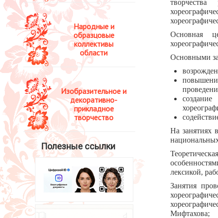
творчества
хореографиче
хореографиче
Народные и
образцовые
Основная ц
коллективы
хореографичес
области
Основными за
возрожден
повышени
проведени
Изобразительное и
создание
декоративно-
прикладное
хореограф
творчество
содействи
На занятиях 
национальных
Полезные ссылки
Теоретическая
особенностям
лексикой, раб
Занятия пров
хореографи
хореографиче
Мифтахова;