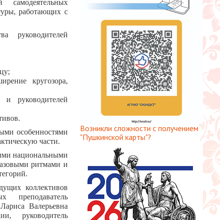
 самодеятельных
туры, работающих с
ва руководителей
цу;
ирение кругозора,
 и руководителей
тивов.
Возникли сложности с получением
ными особенностями
"Пушкинской карты"?
актическую части.
рными национальными
 базовыми ритмами и
тегорий.
едущих коллективов
ых преподаватель
 Лариса Валерьевна
ии, руководитель