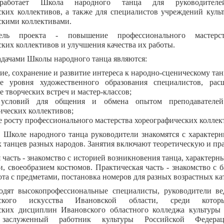
 работает Школа народного танца для руководителей
ских коллективов, а также для специалистов учреждений куль
скими коллективами.
ель проекта - повышение профессионального мастерст
ких коллективов и улучшения качества их работы.
дачами Школы народного танца являются:
ие, сохранение и развитие интереса к народно-сценическому тан
е уровня художественного образования специалистов, расш
е творческих встреч и мастер-классов;
 условий для общения и обмена опытом преподавателей
ических коллективов;
е росту профессионального мастерства хореографических коллек
в Школе народного танца руководители знакомятся с характер
 танцев разных народов. Занятия включают теоретическую и пр
 часть - знакомство с историей возникновения танца, характе
и, своеобразием костюмов. Практическая часть - знакомство с
ота с предметами, постановка номеров для разных возрастных ка
одят высокопрофессиональные специалисты, руководители в
ческого искусства Ивановской области, среди котор
ских дисциплин Ивановского областного колледжа культуры
 заслуженный работник культуры Российской Федерац