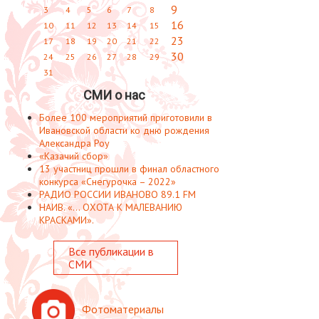
9
3
4
5
6
7
8
16
10
11
12
13
14
15
23
17
18
19
20
21
22
30
24
25
26
27
28
29
31
СМИ о нас
Более 100 мероприятий приготовили в
Ивановской области ко дню рождения
Александра Роу
«Казачий сбор»
13 участниц прошли в финал областного
конкурса «Снегурочка – 2022»
РАДИО РОССИИ ИВАНОВО 89.1 FM
НАИВ. «... ОХОТА К МАЛЕВАНИЮ
КРАСКАМИ».
Все публикации в
СМИ
Фотоматериалы