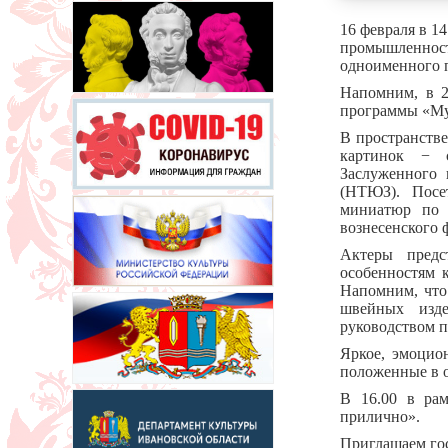
16 февраля в 1
промышленнос
одноименного 
Напомним, в 2
программы «Му
В пространств
картинок − с
Заслуженного 
(НТЮЗ). Посе
миниатюр по 
вознесенского 
Актеры предс
особенностям 
Напомним, что
швейных изде
руководством п
Яркое, эмоцио
положенные в о
В 16.00 в рам
прилично».
Приглашаем гос