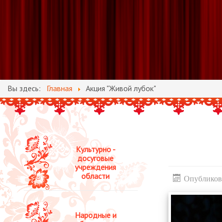
Вы здесь:
Главная
Акция "Живой лубок"
Культурно -
досуговые
учреждения
области
Опубликова
Народные и