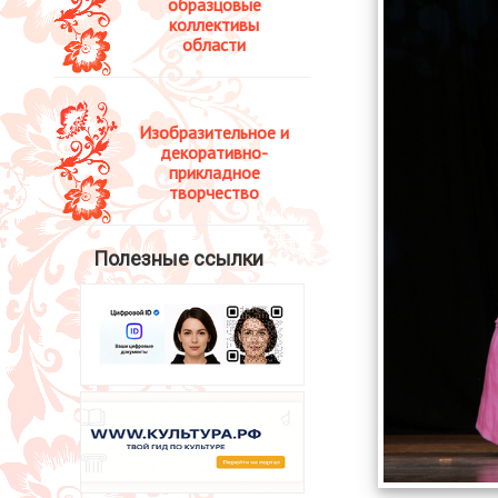
образцовые
коллективы
области
Изобразительное и
декоративно-
прикладное
творчество
Полезные ссылки