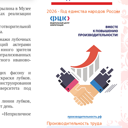
урылина в Музее
2026 - Год единства народов России
х реализации
готворительной
а.
онажи лубочных
иций актерами
 юного зрителя
трализованных
ного иваново-
ющих фасону и
краски лубков.
онструирования
верситета под
 линии лубков,
т день.
е «Неприличное
Производительность труда