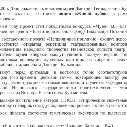
4.00 к Дню рождения основателя музея Дмитрия Геннадьевича Б
ти и искусства состоится
акция «Живой лубок»
в рамка
проекта.
019 году проект стал победителем конкурса «Музей 4.0» бла
зей без границ» Благотворительного фонда Владимира Потанин
е выставочного проекта «Неприличное прилично» оживут перс
остоится открытая репетиция театрализованных композ
коллектива народного творчества Ивановской области театр
тители музея впервые смогут увидеть полную версию теа
мотивам коллекции лубочных картинок из собрания извест
фабриканта, мецената Дмитрия Бурылина.
танут перед зрителями в костюмах точно соответству
кроя того времени, цветовой гамме, повторяющей палитру рас
 эту реконструкцию костюмов выполнили студенты кафедры к
лий Ивановского государственного политехнического уни
рофессора Виктора Евгеньевича Кузьмичева.
нальное выступление актеров НТЮЗа, сатирические сюжетные
снову сценария, создадут хорошее настроение гостям музея в это
ках проекта состоится тематическая экскурсия по выставк
тей и жителей города по адресу: Иваново, Батурина, 6/40