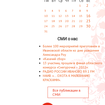
Пн
Вт
Ср
Чт
Пт
Сб
Вс
2
1
3
4
5
6
7
8
9
16
10
11
12
13
14
15
23
17
18
19
20
21
22
30
24
25
26
27
28
29
31
СМИ о нас
Более 100 мероприятий приготовили в
Ивановской области ко дню рождения
Александра Роу
«Казачий сбор»
13 участниц прошли в финал областного
конкурса «Снегурочка – 2022»
РАДИО РОССИИ ИВАНОВО 89.1 FM
НАИВ. «... ОХОТА К МАЛЕВАНИЮ
КРАСКАМИ».
Все публикации в
СМИ