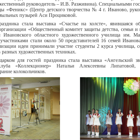
жественный руководитель – И.В. Разживина). Специальными го
ды «Феникс» (Центр детского творчества № 4 г. Иваново, руко
 мыльных пузырей Аси Проциковой.
аздника стала выставка «Счастье на холсте», явившаяся 
организации «Общественный комитет защиты детства, семьи и 
 Ивановского областного художественного училища им. М
ё участниками стали около 50 представителей 16 семей Ивано
ализации идеи принимали участие студенты 2 курса училища, с
в разных художественных техниках.
арком для гостей праздника стала выставка «Ангельский з
клуба «Коллекционер» Натальи Алексеевны Липатовой, 
рание колокольчиков.