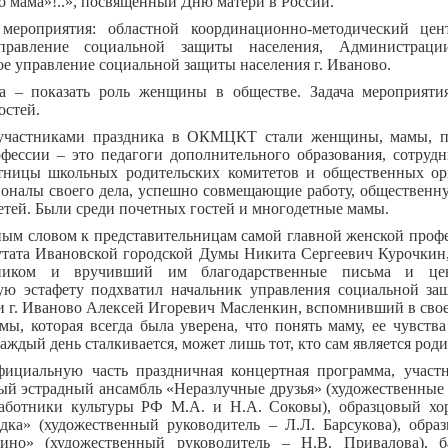
о мама»!..», посвященный Дню матери в России.
мероприятия: областной координационно-методический це
Управление социальной защиты населения, Администраци
е управление социальной защиты населения г. Иваново.
а – показать роль женщины в обществе. Задача мероприяти
остей.
 участниками праздника в ОКМЦКТ стали женщины, мамы, п
офессии – это педагоги дополнительного образования, сотрудн
тницы школьных родительских комитетов и общественных ор
ионалы своего дела, успешно совмещающие работу, общественну
етей. Были среди почетных гостей и многодетные мамы.
ным словом к представительницам самой главной женской профе
тата Ивановской городской Думы Никита Сергеевич Курочкин
ником и вручивший им благодарственные письма и цен
ую эстафету подхватил начальник управления социальной за
 г. Иваново Алексей Игоревич Масленкин, вспомнивший в сво
мы, которая всегда была уверена, что понять маму, ее чувства
аждый день сталкивается, может лишь тот, кто сам является роди
ициальную часть праздничная концертная программа, участ
ый эстрадный ансамбль «Неразлучные друзья» (художественные
аботники культуры РФ М.А. и Н.А. Соковы), образцовый хо
адка» (художественный руководитель – Л.Л. Барсукова), образ
ино» (художественный руководитель – Н.В. Привалова), б