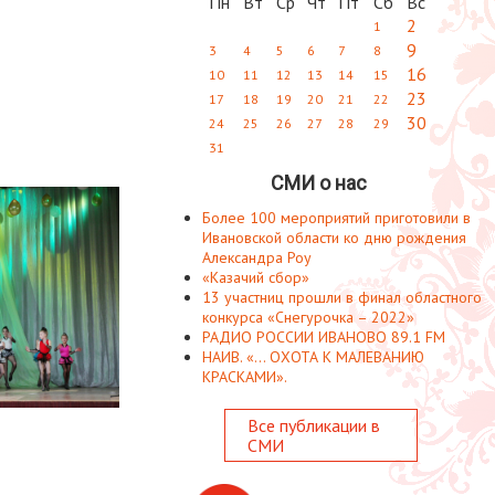
Пн
Вт
Ср
Чт
Пт
Сб
Вс
2
1
9
3
4
5
6
7
8
16
10
11
12
13
14
15
23
17
18
19
20
21
22
30
24
25
26
27
28
29
31
СМИ о нас
Более 100 мероприятий приготовили в
Ивановской области ко дню рождения
Александра Роу
«Казачий сбор»
13 участниц прошли в финал областного
конкурса «Снегурочка – 2022»
РАДИО РОССИИ ИВАНОВО 89.1 FM
НАИВ. «... ОХОТА К МАЛЕВАНИЮ
КРАСКАМИ».
Все публикации в
СМИ