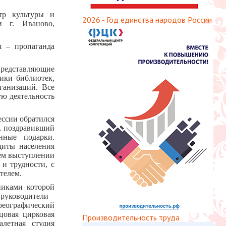
нтр культуры и
2026 - Год единства народов России
и г. Иваново,
я – пропаганда
редставляющие
ики библиотек,
ганизаций. Все
ю деятельность
ссии обратился
, поздравивший
ные подарки.
щиты населения
ем выступлении
 и трудности, с
телем.
никами которой
 руководители –
реографический
цовая цирковая
Производительность труда
алетная студия