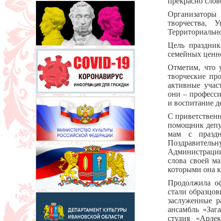
прекрасно слов
Организаторы 
творчества, 
Территориально
Цель праздник
семейных ценн
Отметим, что
творческие пр
активные учас
они – професс
и воспитание д
С приветствен
помощник депу
мам с празд
Поздравительн
Администрации
слова своей ма
которыми она к
Продолжила оф
стали образцов
заслуженные р
ансамбль «Заг
студия «Арлек