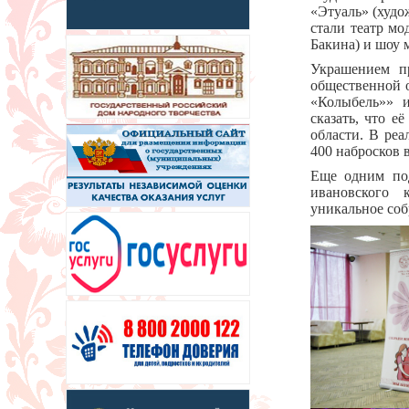
«Этуаль» (худо
стали театр мо
Бакина) и шоу
Украшением пр
общественной 
«Колыбель»» и
сказать, что е
области. В ре
400 набросков 
Еще одним под
ивановского 
уникальное соб