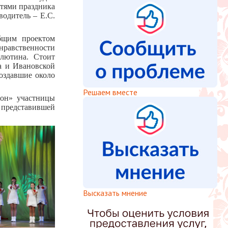
стями праздника
водитель – Е.С.
общим проектом
нравственности
алютина. Стоит
ва и Ивановской
оздавшие около
Решаем вместе
вон» участницы
представившей
Высказать мнение