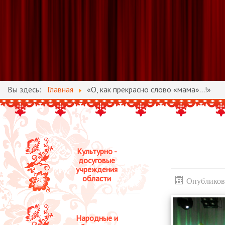
Вы здесь:
Главная
«О, как прекрасно слово «мама»…!»
Культурно -
досуговые
учреждения
области
Опубликова
Народные и