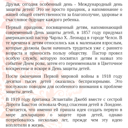
Друзья, сегодня особенный день - Международный день
защиты детей! Это не просто праздник, а напоминание о
нашей общей ответственности за благополучие, здоровье и
счастливое будущее каждого ребенка.
Первый праздник, посвященный детям, напоминающий
современный День защиты детей, в 1857 году придумал
американский пастор Чарльз Х. Леонард в городе Челси. В
те времена к детям относились как к маленьким взрослым,
которые должны были начинать трудиться уже с раннего
возраста и приносить пользу обществу. Пастор провел
особую службу, которую посвятил детям и назвал это
событие Днем розы, затем его переименовали в Цветочное
воскресенье и вскоре в День защиты детей.
После окончания Первой мировой войны в 1918 году
десятки тысяч детей оказались беспризорными. Это
послужило поводом для особенного внимания к проблеме
защиты детей.
В 1919 году британка Эглантайн Джебб вместе с сестрой
Дороти Бакстон основала Фонд спасения детей в Лондоне.
Считается, что именно ей пришла идея создать первую в
мире декларацию о защите прав детей, однако
потребовалось несколько лет, прежде чем эту идею
воплотили в жизнь.