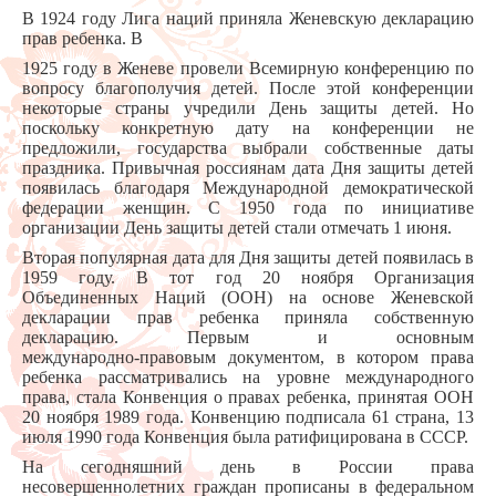
В 1924 году Лига наций приняла Женевскую декларацию
прав ребенка. В
1925 году в Женеве провели Всемирную конференцию по
вопросу благополучия детей. После этой конференции
некоторые страны учредили День защиты детей. Но
поскольку конкретную дату на конференции не
предложили, государства выбрали собственные даты
праздника. Привычная россиянам дата Дня защиты детей
появилась благодаря Международной демократической
федерации женщин. С 1950 года по инициативе
организации День защиты детей стали отмечать 1 июня.
Вторая популярная дата для Дня защиты детей появилась в
1959 году. В тот год 20 ноября Организация
Объединенных Наций (ООН) на основе Женевской
декларации прав ребенка приняла собственную
декларацию. Первым и основным
международно‑правовым документом, в котором права
ребенка рассматривались на уровне международного
права, стала Конвенция о правах ребенка, принятая ООН
20 ноября 1989 года. Конвенцию подписала 61 страна, 13
июля 1990 года Конвенция была ратифицирована в СССР.
На сегодняшний день в России права
несовершеннолетних граждан прописаны в федеральном