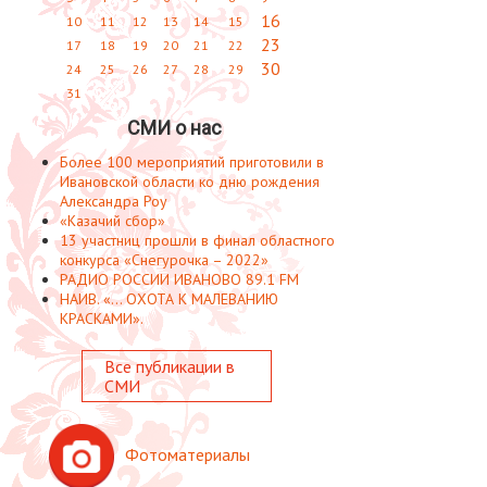
16
10
11
12
13
14
15
23
17
18
19
20
21
22
30
24
25
26
27
28
29
31
СМИ о нас
Более 100 мероприятий приготовили в
Ивановской области ко дню рождения
Александра Роу
«Казачий сбор»
13 участниц прошли в финал областного
конкурса «Снегурочка – 2022»
РАДИО РОССИИ ИВАНОВО 89.1 FM
НАИВ. «... ОХОТА К МАЛЕВАНИЮ
КРАСКАМИ».
Все публикации в
СМИ
Фотоматериалы