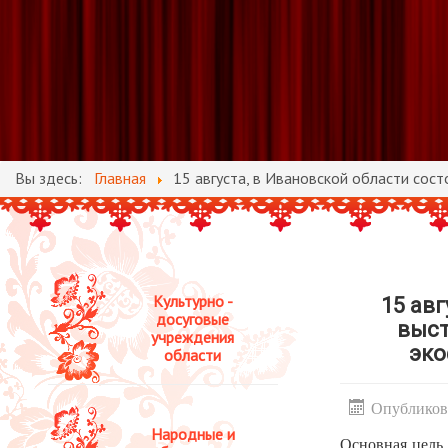
Вы здесь:
Главная
15 августа, в Ивановской области сос
Культурно -
15 ав
досуговые
выст
учреждения
эко
области
Опубликова
Народные и
Основная цель