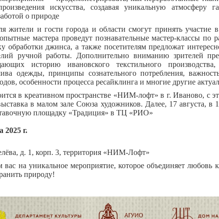
роизведения искусства, создавая уникальную атмосферу 
заботой о природе
ля жители и гости города и области смогут принять участие в
опытные мастера проведут познавательные мастер-классы по р
ку обработки джинса, а также посетителям предложат интерес
елий ручной работы. Дополнительно вниманию зрителей пре
щающих историю ивановского текстильного производства,
ива одежды, принципы сознательного потребления, важност
одов, особенности процесса ресайклинга и многие другие актуа
ится в креативном пространстве «НИМ-лофт» в г. Иваново, с э
выставка в малом зале Союза художников. Далее, 17 августа, в 
ставочную площадку «Традиция» в ТЦ «РИО»
 2025 г.
елёва, д. 1, корп. 3, территория «НИМ-Лофт»
 вас на уникальное мероприятие, которое объединяет любовь к
ранить природу!