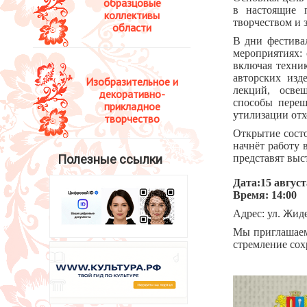
образцовые
в настоящие п
коллективы
творчеством и 
области
В дни фестива
мероприятиях: 
включая техни
авторских изд
Изобразительное и
лекций, осве
декоративно-
способы переш
прикладное
утилизации отх
творчество
Открытие состо
начнёт работу 
Полезные ссылки
представят вы
Дата:15 августа
Время: 14:00
Адрес: ул. Жид
Мы приглашаем
стремление сох