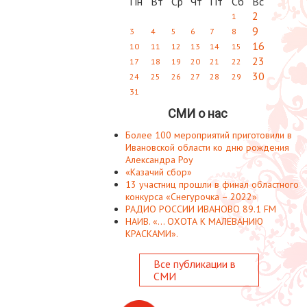
Пн
Вт
Ср
Чт
Пт
Сб
Вс
2
1
9
3
4
5
6
7
8
16
10
11
12
13
14
15
23
17
18
19
20
21
22
30
24
25
26
27
28
29
31
СМИ о нас
Более 100 мероприятий приготовили в
Ивановской области ко дню рождения
Александра Роу
«Казачий сбор»
13 участниц прошли в финал областного
конкурса «Снегурочка – 2022»
РАДИО РОССИИ ИВАНОВО 89.1 FM
НАИВ. «... ОХОТА К МАЛЕВАНИЮ
КРАСКАМИ».
Все публикации в
СМИ