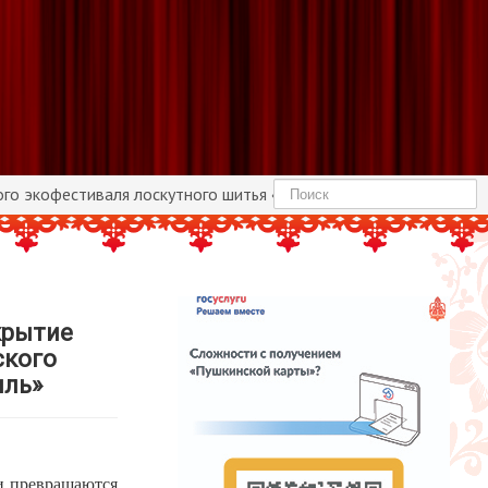
Найти
кого экофестиваля лоскутного шитья «ПРО ТекСтиль»
крытие
ского
иль»
и превращаются