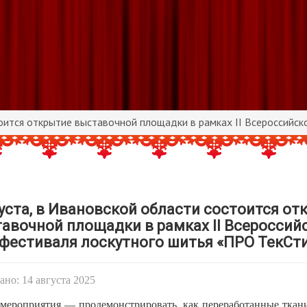
тоится открытие выставочной площадки в рамках II Всероссийс
густа, в Ивановской области состоится от
авочной площадки в рамках II Всероссий
фестиваля лоскутного шитья «ПРО ТекСт
но: 14 августа 2025
 мероприятия — продемонстрировать, как переработанные ткан