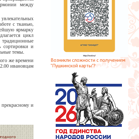
гармонии между
 увлекательных
аботе с тканью,
нейшую ярмарку
длагается цикл
 традиционные
ь сортировки и
льные темы.
Возникли сложности с получением
того же времени
"Пушкинской карты"?
12.00 ивановцам
 прекрасному и