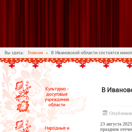
Вы здесь:
Главная
В Ивановской области состоятся киноп
Культурно -
В Иванов
досуговые
учреждения
области
Опубликова
23 августа 202
Народные и
праздник отече