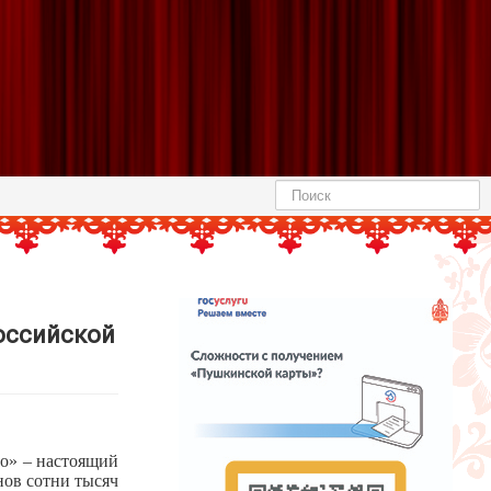
Найти
оссийской
но» – настоящий
нов сотни тысяч