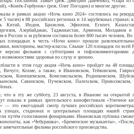
атырь: Посланник Тьмы» (реж. Дмитрий Дьяченко), «Пара из б
), «Конёк-Горбунок» (реж. Олег Погодин) и многие другие.
оказы в рамках акции «Ночь кино 2024» состоялись на рекорд
е 5 тысяч) в 88 российских регионах и 14 зарубежных странах: 
сь Китай, Индия, Бразилия, Эфиопия, Египет, Казахстан
иргизия, Азербайджан, Таджикистан, Армения, Молдавия и
я в России и за рубежом составила более 800 тысяч человек. Во
ых площадках в честь «Ночи кино» прошли развлекательны
авки, викторины, мастер-классы. Свыше 120 площадок по всей 
ые версии фильмов с субтитрами и тифлокомментариями д
 возможностями здоровья по слуху и зрению.
области в этом году акция «Ночь кино» пройдет на 48 площад
 Вичуге, Кохме, а также, в Ивановском, Тейковском, Гаврил
хском, Кинешемском, Комсомольском, Родниковском, Шуйск
ьинском, Савинском, Пучежском, Палехском, Приволжском,
йонах.
, что в эту же субботу, 23 августа, в Иванове на открытой 
ут показы в рамках зрительского кинофестиваля «Уличное ки
» — это ежегодный смотр лучших российских короткометр
а улицах, стадионах и центральных площадях нашей стран
ели путём голосования фонариками. Ивановская публика сможет
 кинохиты, как «Чебурашка», «Бременские музыканты», «После
е замечательные фильмы российского производства.