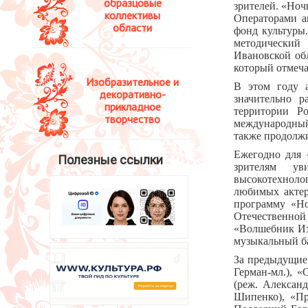
образцовые
зрителей. «Но
коллективы
Операторами а
области
фонд культуры
методический
Ивановской об
который отмеча
Изобразительное и
В этом году 
декоративно-
значительно р
прикладное
территории Р
творчество
международный
также продолжи
Ежегодно для 
Полезные ссылки
зрителям у
высокотехнол
любимых актер
программу «Но
Отечественной
«Волшебник Из
музыкальный б
За предыдущие 
Герман-мл.), 
(реж. Алексан
Шипенко), «Пр