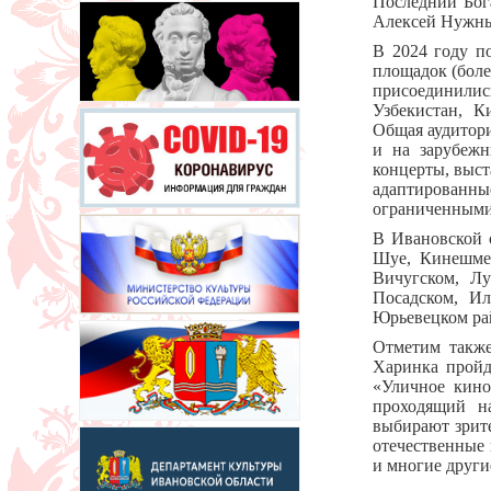
Последний Бог
Алексей Нужный
В 2024 году п
площадок (боле
присоединили
Узбекистан, К
Общая аудитори
и на зарубежн
концерты, выст
адаптированн
ограниченными
В Ивановской 
Шуе, Кинешме,
Вичугском, Лу
Посадском, Ил
Юрьевецком ра
Отметим также
Харинка пройд
«Уличное кино
проходящий н
выбирают зрит
отечественные
и многие други