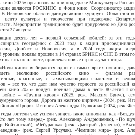
чь кино 2025» организована при поддержке Минкультуры России
кции являются РОСКИНО и Фонд кино. Соорганизатор акци
. В Ивановской области данную акцию курирует Областной к
 центр культуры и творчества при поддержке Департам
ласти. Мероприятие традиционно будет приурочено ко Дню рос
ется 27 августа.
акции десять лет – первый серьезный юбилей: за эти год
асширила географию: с 2023 года к акции присоединилис
оссии, Донбасс и Новороссия, а в 2024 году акция впе
 уровень: показы прошли в 14 странах БРИКС и СНГ. В этом го
т шагать по планете, привлекая новые страны-участницы.
«Ночи кино» выбираются одни из самых ярких новинок, дав
видеть эволюцию российского кино – фильмы раз
огичные, красочные, с захватывающими сюжетами и велик
ов – все то, что дает нам чувство гордости за российский к
чи кино 2025» войдут: военная драма в честь 80-летия По
 войне – «Группа крови» (2025, реж. Максим Бриус), се
умрудного города. Дорога из желтого кирпича» (2024, реж. Иг
айопик «Пророк. История Александра Пушкина» (2024, реж. Фе
годы зрители уже успели увидеть такие кинохиты, как «Воздух
«Сто лет тому вперед» (реж. Александр Андрющенко), «По щу
др Войтинский), «Чебурашка» (реж. Дмитрий Дьяченко), «Выз
аведник» (реж. Сергей Урсуляк), «Чемпион мира» (реж. Але