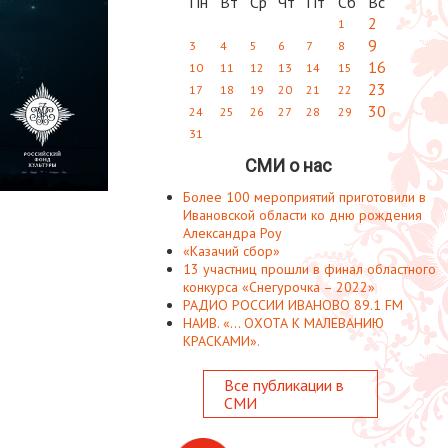
Пн
Вт
Ср
Чт
Пт
Сб
Вс
2
1
9
3
4
5
6
7
8
16
10
11
12
13
14
15
23
17
18
19
20
21
22
30
24
25
26
27
28
29
31
СМИ о нас
Более 100 мероприятий приготовили в
Ивановской области ко дню рождения
Александра Роу
«Казачий сбор»
13 участниц прошли в финал областного
конкурса «Снегурочка – 2022»
РАДИО РОССИИ ИВАНОВО 89.1 FM
НАИВ. «... ОХОТА К МАЛЕВАНИЮ
КРАСКАМИ».
Все публикации в
СМИ