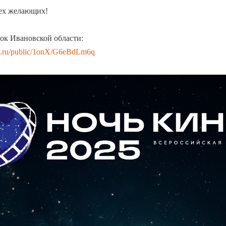
ех желающих!
ок Ивановской области:
ail.ru/public/1onX/G6eBdLm6q