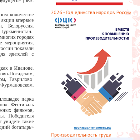
удущего» (реж.
2026 - Год единства народов России
ном количестве
к акции впервые
, Белоруссия,
 Туркменистан.
 многих городах
е мероприятия,
России показали
ля зрителей с
ках в Иванове,
ово-Посадском,
ом, Гаврилово-
 Фурмановском,
площадке парка
но». Фестиваль
ажных фильмов,
ы. Победителя
 увидеть такие
дний богатырь»
Производительность труда