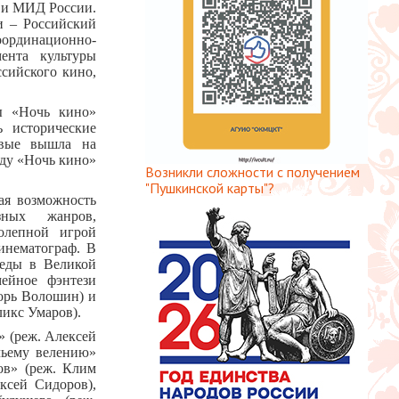
 и МИД России.
и – Российский
оординационно-
ента культуры
сийского кино,
ы «Ночь кино»
ь исторические
рвые вышла на
ду «Ночь кино»
Возникли сложности с получением
"Пушкинской карты"?
ая возможность
ных жанров,
олепной игрой
инематограф. В
беды в Великой
мейное фэнтези
орь Волошин) и
ликс Умаров).
» (реж. Алексей
чьему велению»
ов» (реж. Клим
ксей Сидоров),