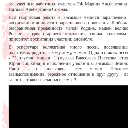
заслуженные работники культуры РФ Марина Альбертовна
Наталья Альбертовна Соковы.
Вся творческая работа в ансамбле ведется параллельно
воспитанием личности подрастающего поколения. Любовь
безграничная преданность малой Родине, нашей велик
России, людям старшего поколения, своим родителям
приоритет воспитания участниц ансамбля.
В репертуаре коллектива много песен, посвященн
родителям, родительскому дому, мамам. Одна из таких пес
- "Заплутали мишки..." (музыка Вячеслава Цветкова, сти
Юрия Тишкина) в исполнении участницы ансамбля Зезин
Насти - и посвящена всем мамам. Нежность
взаимопонимание, бережное отношение к друг другу - в
залог настоящего счастья в семье!!!