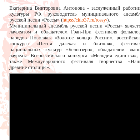
Екатерина Викторовна Антонова - заслуженный работн
культуры РФ, руководитель муниципального ансамб
русской песни «Россы» (
https://ckio37.ru/rossy/
).
Муниципальный ансамбль русской песни «Россы» являет
лауреатом и обладателем Гран-При фестиваля фолькло
народов Поволжья «Золотое кольцо России», российско
конкурса «Песня далекая и близкая», фестива
национальных культур «Белоозеро», обладателем зван
лауреата Всероссийского конкурса «Мелодия единства»,
также Международного фестиваля творчества «На
древние столицы».