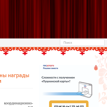
Найти
ены награды
и
координационно-