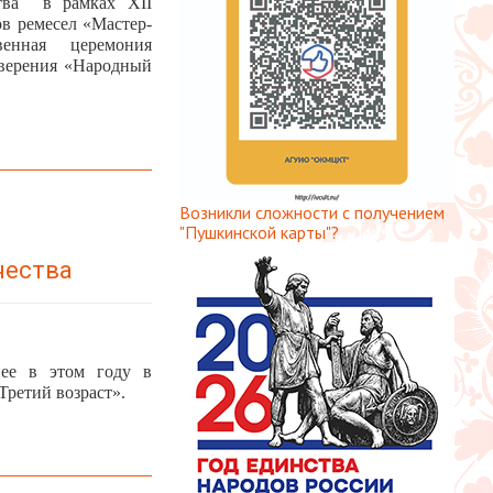
ства в рамках XII
в ремесел «Мастер-
енная церемония
оверения «Народный
Возникли сложности с получением
"Пушкинской карты"?
чества
нее в этом году в
ретий возраст».