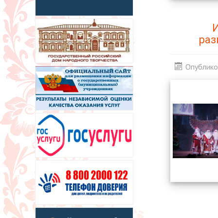
И
раз
Опублико