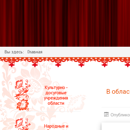
Вы здесь:
Главная
Культурно -
В облас
досуговые
учреждения
области
Опублико
Народные и