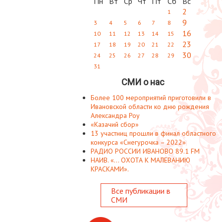
Пн
Вт
Ср
Чт
Пт
Сб
Вс
2
1
9
3
4
5
6
7
8
16
10
11
12
13
14
15
23
17
18
19
20
21
22
30
24
25
26
27
28
29
31
СМИ о нас
Более 100 мероприятий приготовили в
Ивановской области ко дню рождения
Александра Роу
«Казачий сбор»
13 участниц прошли в финал областного
конкурса «Снегурочка – 2022»
РАДИО РОССИИ ИВАНОВО 89.1 FM
НАИВ. «... ОХОТА К МАЛЕВАНИЮ
КРАСКАМИ».
Все публикации в
СМИ