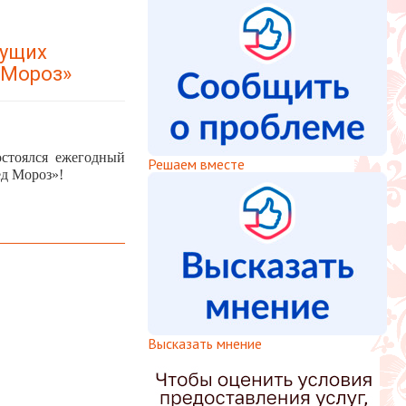
дущих
 Мороз»
остоялся ежегодный
Решаем вместе
ед Мороз»!
Высказать мнение