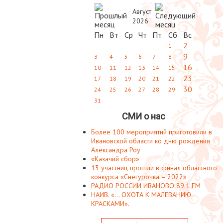
Август
2026
Пн
Вт
Ср
Чт
Пт
Сб
Вс
2
1
9
3
4
5
6
7
8
16
10
11
12
13
14
15
23
17
18
19
20
21
22
30
24
25
26
27
28
29
31
СМИ о нас
Более 100 мероприятий приготовили в
Ивановской области ко дню рождения
Александра Роу
«Казачий сбор»
13 участниц прошли в финал областного
конкурса «Снегурочка – 2022»
РАДИО РОССИИ ИВАНОВО 89.1 FM
НАИВ. «... ОХОТА К МАЛЕВАНИЮ
КРАСКАМИ».