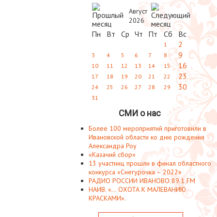
Август
2026
Пн
Вт
Ср
Чт
Пт
Сб
Вс
2
1
9
3
4
5
6
7
8
16
10
11
12
13
14
15
23
17
18
19
20
21
22
30
24
25
26
27
28
29
31
СМИ о нас
Более 100 мероприятий приготовили в
Ивановской области ко дню рождения
Александра Роу
«Казачий сбор»
13 участниц прошли в финал областного
конкурса «Снегурочка – 2022»
РАДИО РОССИИ ИВАНОВО 89.1 FM
НАИВ. «... ОХОТА К МАЛЕВАНИЮ
КРАСКАМИ».