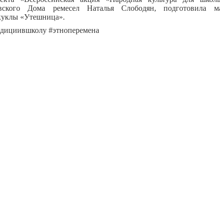
овского Дома ремесел Наталья Слободян, подготовила ма
куклы «Утешница».
адициившколу #этноперемена