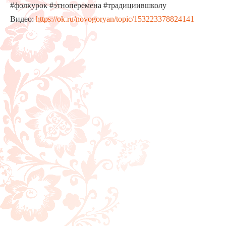
#фолкурок #этноперемена #традициившколу
Видео:
https://ok.ru/novogoryan/topic/153223378824141