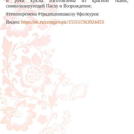
и руки куклы изготовлены из красной ткани,
символизирующей Пасху и Возрождение.
#этноперемена #традициившколу #фолкурок
Видео:
https://ok.ru/crntgp/topic/153111563924453