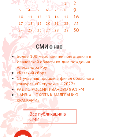
2
1
9
3
4
5
6
7
8
16
10
11
12
13
14
15
23
17
18
19
20
21
22
30
24
25
26
27
28
29
31
СМИ о нас
Более 100 мероприятий приготовили в
Ивановской области ко дню рождения
Александра Роу
«Казачий сбор»
13 участниц прошли в финал областного
конкурса «Снегурочка – 2022»
РАДИО РОССИИ ИВАНОВО 89.1 FM
НАИВ. «... ОХОТА К МАЛЕВАНИЮ
КРАСКАМИ».
Все публикации в
СМИ