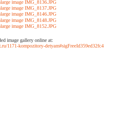
d image gallery online at:
lt.ru/1171-kompozitory-detyam#sigFreeId359ed32fc4