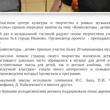
бластном центре культуры и творчества в рамках музыкал
ссика» прошло очередное занятие на тему «Композиторы - детям
й раз в музыкальной гостиной радуют своим творчеством уч
колы №4 города Иваново. Организатор проекта - преподават
.
омпозиторы - детям» приняло участие более 20 начинающих му
лассики немало страниц своего творчества посвятили де
стоящего довольно часто обращались к музыке для детей и
остоятельные пьесы для детей, так и детские альбомы, сб
ескучной классики» узнали много интересного и познават
произведения которых прозвучали в программе.
ыкальной школы исполнили сочинения И.С. Баха, П.И. Ча
офьева, Д. Кабалевского и многих других.
и бурными аплодисментами активно поддерживали юные дарова