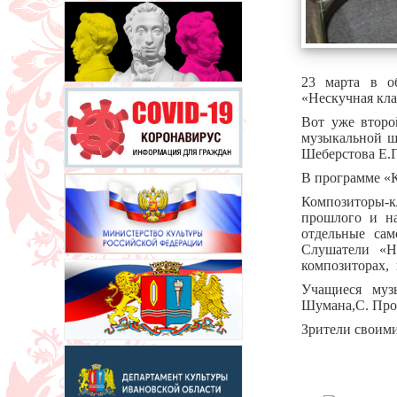
23 марта в о
«Нескучная кла
Вот уже второ
музыкальной ш
Шеберстова Е.Г
В программе «К
Композиторы-к
прошлого и на
отдельные сам
Слушатели «Н
композиторах, 
Учащиеся муз
Шумана,С. Прок
Зрители своим