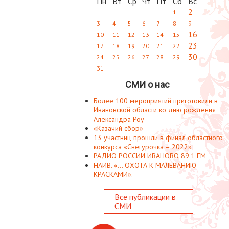
Пн
Вт
Ср
Чт
Пт
Сб
Вс
2
1
3
4
5
6
7
8
9
16
10
11
12
13
14
15
23
17
18
19
20
21
22
30
24
25
26
27
28
29
31
СМИ о нас
Более 100 мероприятий приготовили в
Ивановской области ко дню рождения
Александра Роу
«Казачий сбор»
13 участниц прошли в финал областного
конкурса «Снегурочка – 2022»
РАДИО РОССИИ ИВАНОВО 89.1 FM
НАИВ. «... ОХОТА К МАЛЕВАНИЮ
КРАСКАМИ».
Все публикации в
СМИ