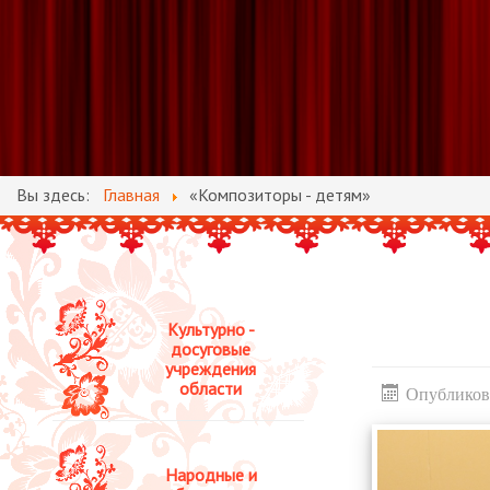
Вы здесь:
Главная
«Композиторы - детям»
Культурно -
досуговые
учреждения
области
Опубликова
Народные и