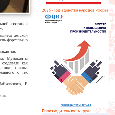
2026 - Год единства народов России
ьной гостиной
».
ащиеся детской
ель фортепьяно
зыкантов.
тям. Музыканты
 создавали как
орники, циклы.
ельного о тех
йковского, Р.
ния.
Производительность труда