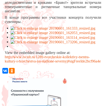
аплодисментами и криками «Браво!» зрители встречали
темпераментные и ритмичные танцевальные номера
ансамбля.
В конце программы все участники концерта получили
сувениры.
View the embedded image gallery online at:
http://www.ivcult.ru/1289-tvorcheskie-kollektivy-tsentra-
kultury-i-tvorchestva-na-stadione-severnyj#sigFreeIde2bcf96a4e