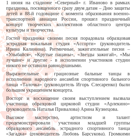
1 июня на стадионе «Северный» г. Иваново в рамках
праздника, посвященного сразу двум датам – Дню защиты
детей и 88-й годовщине с момента образования военно-
транспортной авиации России, прошел праздничный
концерт творческих коллективов областного центра
культуры и творчества.
Гостей праздника своими песня порадовала образцовая
эстрадная вокальная студия «Ассорти» (руководитель
Ирина Калинина). Ритмичные, зажигательные песни –
«Улыбайся», «Крутые пацаны», «Звезды зажигай», «Мы
лучшие» и другие - в исполнении участников студии
никого не оставили равнодушными.
Выразительные и грациозные бальные танцы в
исполнении народного ансамбля спортивного бального
танца «Талочка» (руководитель Игорь Слесаренко) были
большим украшением концерта.
Восторг и восхищение своим выступлением вызвала
участница образцовой цирковой студии «Арлекино»
(руководитель
Наталья
Привалова) Арина Кузнецова.
Высокое мастерство, артистизм и талант
продемонстрировали участники младшей группы
образцового ансамбль эстрадного спортивного танца
«Загадка» (руководитель Любовь Барсукова). Громкими