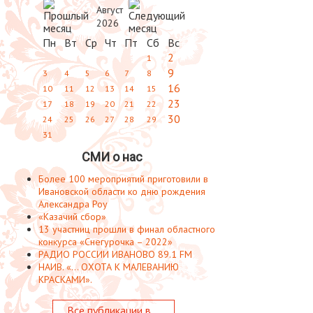
Август
2026
Пн
Вт
Ср
Чт
Пт
Сб
Вс
2
1
9
3
4
5
6
7
8
16
10
11
12
13
14
15
23
17
18
19
20
21
22
30
24
25
26
27
28
29
31
СМИ о нас
Более 100 мероприятий приготовили в
Ивановской области ко дню рождения
Александра Роу
«Казачий сбор»
13 участниц прошли в финал областного
конкурса «Снегурочка – 2022»
РАДИО РОССИИ ИВАНОВО 89.1 FM
НАИВ. «... ОХОТА К МАЛЕВАНИЮ
КРАСКАМИ».
Все публикации в