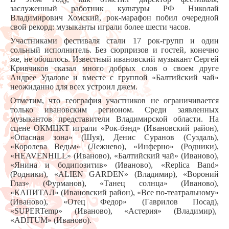
заслуженный работник культуры РФ Николай
Владимирович Хомский, рок-марафон побил очередной
свой рекорд: музыканты играли более шести часов.
Участниками фестиваля стали 17 рок-групп и один
сольный исполнитель. Без сюрпризов и гостей, конечно
же, не обошлось. Известный ивановский музыкант Сергей
Кривчиков сказал много добрых слов о своем друге
Андрее Удалове и вместе с группой «Балтийский чай»
неожиданно для всех устроил джем.
Отметим, что география участников не ограничивается
только ивановским регионом. Среди заявленных
музыкантов представители Владимирской области. На
сцене ОКМЦКТ играли «Рок-бэнд» (Ивановский район),
«Опасная зона» (Шуя), Денис Суранов (Суздаль),
«Королева Ведьм» (Лежнево), «Инферно» (Родники),
«HEAVENHILL» (Иваново), «Балтийский чай» (Иваново),
«Янина и бодипозитив» (Иваново), «Replica Band»
(Родники), «ALIEN GARDEN» (Владимир), «Вороний
Глаз» (Фурманов), «Танец солнца» (Иваново),
«КАПИТАЛ» (Ивановский район), «Все по-театральному»
(Иваново), «Отец Федор» (Гаврилов Посад),
«SUPERTemp» (Иваново), «Астерия» (Владимир),
«ADITUM» (Иваново).