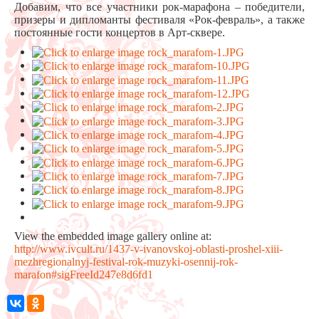
Добавим, что все участники рок-марафона – победители,
призеры и дипломанты фестиваля «Рок-февраль», а также
постоянные гости концертов в Арт-сквере.
View the embedded image gallery online at:
http://www.ivcult.ru/1437-v-ivanovskoj-oblasti-proshel-xiii-
mezhregionalnyj-festival-rok-muzyki-osennij-rok-
marafon#sigFreeId247e8d6fd1