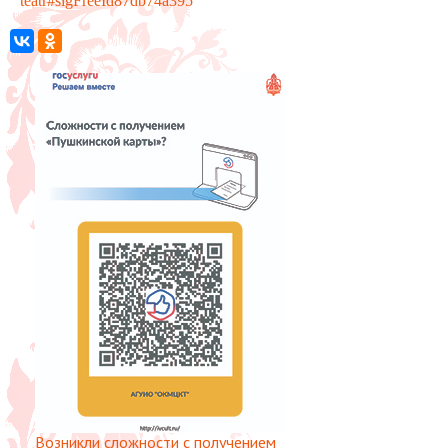
teatr#sigFreeId87db74a395
Возникли сложности с получением