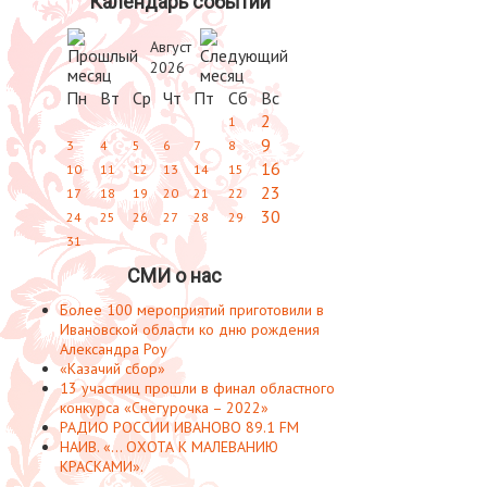
Календарь событий
Август
2026
Пн
Вт
Ср
Чт
Пт
Сб
Вс
2
1
9
3
4
5
6
7
8
16
10
11
12
13
14
15
23
17
18
19
20
21
22
30
24
25
26
27
28
29
31
СМИ о нас
Более 100 мероприятий приготовили в
Ивановской области ко дню рождения
Александра Роу
«Казачий сбор»
13 участниц прошли в финал областного
конкурса «Снегурочка – 2022»
РАДИО РОССИИ ИВАНОВО 89.1 FM
НАИВ. «... ОХОТА К МАЛЕВАНИЮ
КРАСКАМИ».