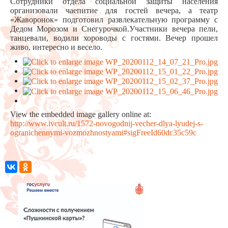
Сотрудники отдела социальной защиты населения
организовали чаепитие для гостей вечера, а театр
«Жаворонок» подготовил развлекательную программу с
Дедом Морозом и Снегурочкой.Участники вечера пели,
танцевали, водили хороводы с гостями. Вечер прошел
живо, интересно и весело.
View the embedded image gallery online at:
http://www.ivcult.ru/1572-novogodnij-vecher-dlya-lyudej-s-
ogranichennymi-vozmozhnostyami#sigFreeId60dc35c59c