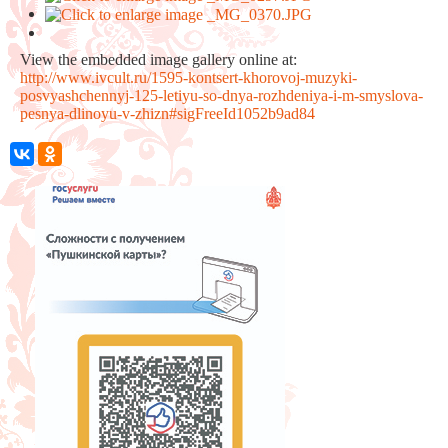
View the embedded image gallery online at:
http://www.ivcult.ru/1595-kontsert-khorovoj-muzyki-
posvyashchennyj-125-letiyu-so-dnya-rozhdeniya-i-m-smyslova-
pesnya-dlinoyu-v-zhizn#sigFreeId1052b9ad84