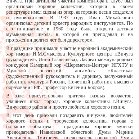
Вичуга.
При активном участии композитора в клубе был
организован хоровой коллектив, который в своем
репертуаре имел сцены из опер, авторские песни создателя
и руководителя. В 1937 году Иван Михайлович
организовал детский оркестр народных инструментов. По
его инициативе в 1960 году была открыта детская
музыкальная школа, в которой он преподавал и на
протяжении долгих лет был директором.
В празднике принимали участие народный академический
хор имени И.М.Смыслова Культурного центра г.Вичуга
(руководитель Инна Гладышева), Лауреат международных
конкурсов Камерный хор «Шереметев-Центра» ИГХТУ и
Мужской певческий ансамбль «Классика»
(художественный руководитель и дирижер, заслуженный
работник культуры России, Почетный работник высшего
образования РФ, профессор Евгений Бобров).
В зале присутствовали зрители разных возрастов,
учащиеся школ города, хоровые коллективы г.Вичуга,
Вичугского района и просто любители хорового пения.
В этот день приехали поздравить вичужан, любителей
хорового пения и творческие коллективы города с
большим событием – праздником хоровой музыки
председатель Ивановской областной Думы Марина
Авенировна Дмитриева, председатель городской Думы