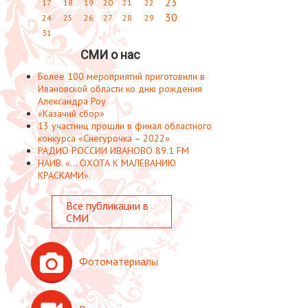
23
17
18
19
20
21
22
30
24
25
26
27
28
29
31
СМИ о нас
Более 100 мероприятий приготовили в
Ивановской области ко дню рождения
Александра Роу
«Казачий сбор»
13 участниц прошли в финал областного
конкурса «Снегурочка – 2022»
РАДИО РОССИИ ИВАНОВО 89.1 FM
НАИВ. «... ОХОТА К МАЛЕВАНИЮ
КРАСКАМИ».
Все публикации в
СМИ
Фотоматериалы