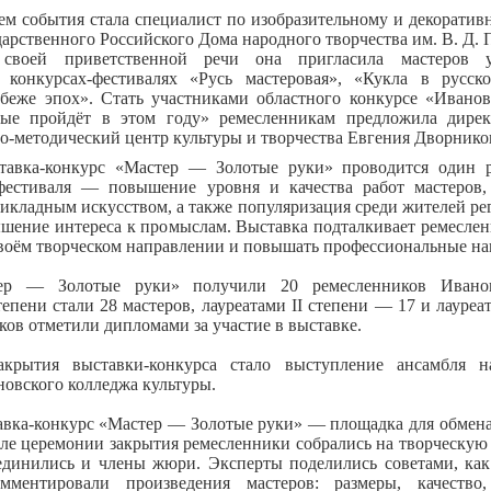
ем события стала специалист по изобразительному и декоратив
дарственного Российского Дома народного творчества им. В. Д.
своей приветственной речи она пригласила мастеров у
 конкурсах-фестивалях «Русь мастеровая», «Кукла в русс
беже эпох». Стать участниками областного конкурсе «Иванов
ые пройдёт в этом году» ремесленникам предложила дире
-методический центр культуры и творчества Евгения Дворнико
тавка-конкурс «Мастер — Золотые руки» проводится один р
фестиваля — повышение уровня и качества работ мастеров
икладным искусством, а также популяризация среди жителей р
ышение интереса к промыслам. Выставка подталкивает ремеслен
своём творческом направлении и повышать профессиональные на
ер — Золотые руки» получили 20 ремесленников Иванов
тепени стали 28 мастеров, лауреатами II степени — 17 и лауреат
ков отметили дипломами за участие в выставке.
акрытия выставки-конкурса стало выступление ансамбля н
овского колледжа культуры.
авка-конкурс «Мастер — Золотые руки» — площадка для обмен
ле церемонии закрытия ремесленники собрались на творческую
единились и члены жюри. Эксперты поделились советами, как
мментировали произведения мастеров: размеры, качество