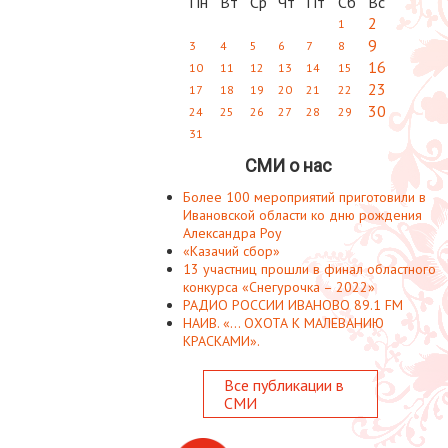
Пн
Вт
Ср
Чт
Пт
Сб
Вс
2
1
9
3
4
5
6
7
8
16
10
11
12
13
14
15
23
17
18
19
20
21
22
30
24
25
26
27
28
29
31
СМИ о нас
Более 100 мероприятий приготовили в
Ивановской области ко дню рождения
Александра Роу
«Казачий сбор»
13 участниц прошли в финал областного
конкурса «Снегурочка – 2022»
РАДИО РОССИИ ИВАНОВО 89.1 FM
НАИВ. «... ОХОТА К МАЛЕВАНИЮ
КРАСКАМИ».
Все публикации в
СМИ