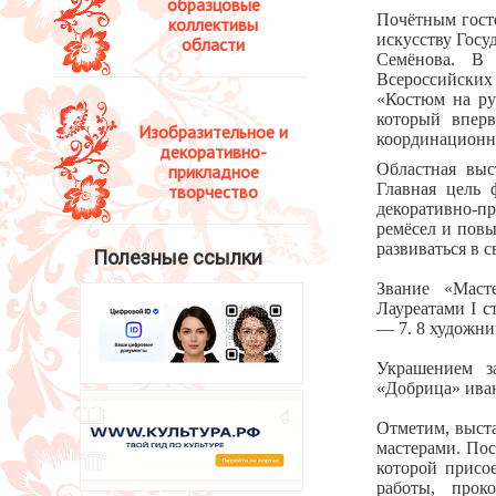
образцовые
Почётным гост
коллективы
искусству Госу
области
Семёнова. В 
Всероссийских
«Костюм на ру
который вперв
Изобразительное и
координационно
декоративно-
Областная выс
прикладное
Главная цель 
творчество
декоративно-пр
ремёсел и пов
развиваться в 
Полезные ссылки
Звание «Маст
Лауреатами I с
— 7. 8 художни
Украшением з
«Добрица» иван
Отметим, выст
мастерами. Пос
которой присо
работы, проко