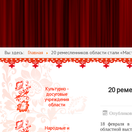
Вы здесь:
Главная
20 ремесленников области стали «Мас
Культурно -
20 рем
досуговые
учреждения
области
Опубликова
18 февраля в
Народные и
областной выст