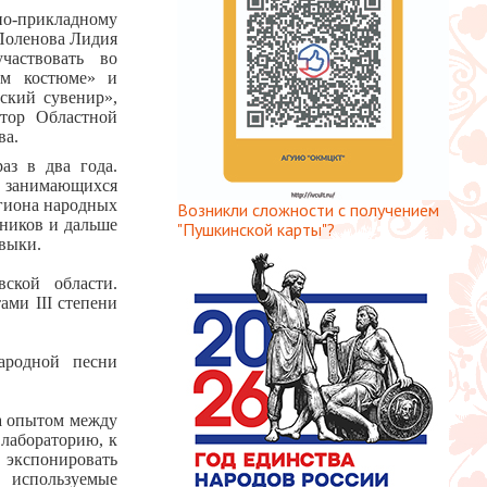
но-прикладному
 Поленова Лидия
частвовать во
ком костюме» и
ский сувенир»,
ктор Областной
ва.
аз в два года.
, занимающихся
егиона народных
Возникли сложности с получением
ников и дальше
"Пушкинской карты"?
выки.
ской области.
ами III степени
ародной песни
а опытом между
 лабораторию, к
 экспонировать
, используемые