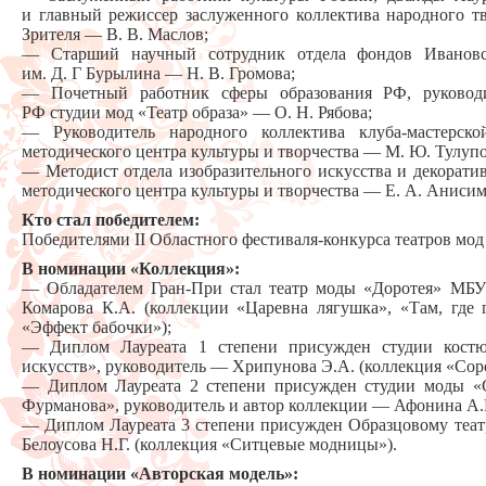
и главный режиссер заслуженного коллектива народного т
Зрителя — В. В. Маслов;
— Старший научный сотрудник отдела фондов Ивановско
им. Д. Г Бурылина — Н. В. Громова;
— Почетный работник сферы образования РФ, руководит
РФ студии мод «Театр образа» — О. Н. Рябова;
— Руководитель народного коллектива клуба-мастерско
методического центра культуры и творчества — М. Ю. Тулупо
— Методист отдела изобразительного искусства и декорати
методического центра культуры и творчества — Е. А. Анисим
Кто стал победителем:
Победителями II Областного фестиваля-конкурса театров мод
В номинации «Коллекция»:
— Обладателем Гран-При стал театр моды «Доротея» МБУ
Комарова К.А. (коллекции «Царевна лягушка», «Там, где 
«Эффект бабочки»);
— Диплом Лауреата 1 степени присужден студии кост
искусств», руководитель — Хрипунова Э.А. (коллекция «Соро
— Диплом Лауреата 2 степени присужден студии моды «С
Фурманова», руководитель и автор коллекции — Афонина А.
— Диплом Лауреата 3 степени присужден Образцовому теат
Белоусова Н.Г. (коллекция «Ситцевые модницы»).
В номинации «Авторская модель»: