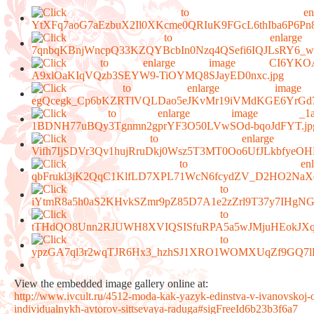
View the embedded image gallery online at:
http://www.ivcult.ru/4512-moda-kak-yazyk-edinstva-v-ivanovskoj-obl
individualnykh-avtorov-sittsevaya-raduga#sigFreeId6b23b3f6a7