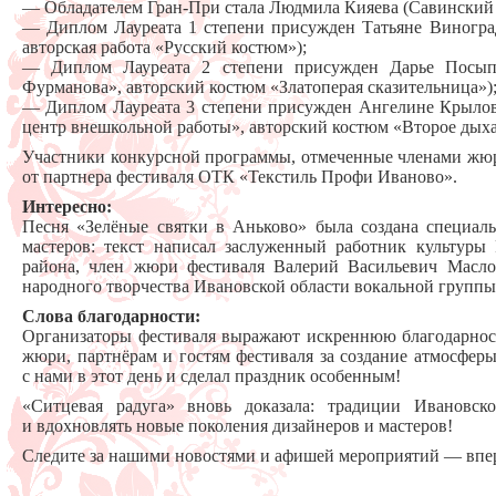
— Обладателем Гран-При стала Людмила Кияева (Савинский 
— Диплом Лауреата 1 степени присужден Татьяне Виногра
авторская работа «Русский костюм»);
— Диплом Лауреата 2 степени присужден Дарье Посып
Фурманова», авторский костюм «Златоперая сказительница»)
— Диплом Лауреата 3 степени присужден Ангелине Крыло
центр внешкольной работы», авторский костюм «Второе дыха
Участники конкурсной программы, отмеченные членами жю
от партнера фестиваля ОТК «Текстиль Профи Иваново».
Интересно:
Песня «Зелёные святки в Аньково» была создана специаль
мастеров: текст написал заслуженный работник культур
района, член жюри фестиваля Валерий Васильевич Масло
народного творчества Ивановской области вокальной группы
Слова благодарности:
Организаторы фестиваля выражают искреннюю благодарност
жюри, партнёрам и гостям фестиваля за создание атмосферы
с нами в этот день и сделал праздник особенным!
«Ситцевая радуга» вновь доказала: традиции Ивановско
и вдохновлять новые поколения дизайнеров и мастеров!
Следите за нашими новостями и афишей мероприятий — впер