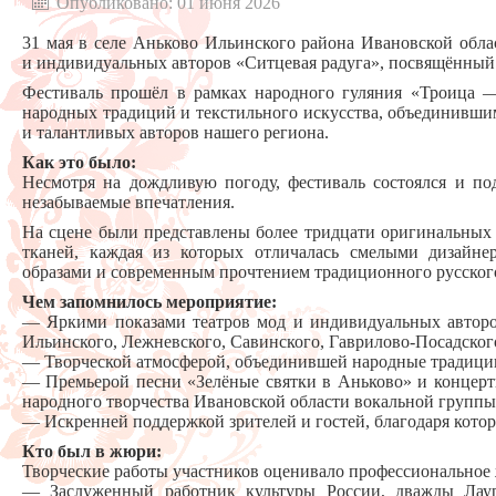
Опубликовано: 01 июня 2026
31 мая в селе Аньково Ильинского района Ивановской обла
и индивидуальных авторов «Ситцевая радуга», посвящённый 
Фестиваль прошёл в рамках народного гуляния «Троица —
народных традиций и текстильного искусства, объединивши
и талантливых авторов нашего региона.
Как это было:
Несмотря на дождливую погоду, фестиваль состоялся и по
незабываемые впечатления.
На сцене были представлены более тридцати оригинальных 
тканей, каждая из которых отличалась смелыми дизайн
образами и современным прочтением традиционного русског
Чем запомнилось мероприятие:
— Яркими показами театров мод и индивидуальных авторо
Ильинского, Лежневского, Савинского, Гаврилово-Посадског
— Творческой атмосферой, объединившей народные традици
— Премьерой песни «Зелёные святки в Аньково» и концерт
народного творчества Ивановской области вокальной группы
— Искренней поддержкой зрителей и гостей, благодаря котор
Кто был в жюри:
Творческие работы участников оценивало профессиональное 
— Заслуженный работник культуры России, дважды Лаур