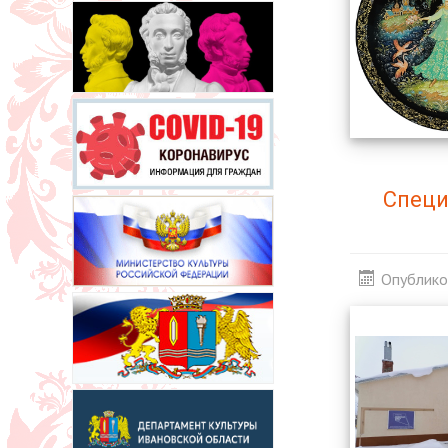
Специ
Опублико