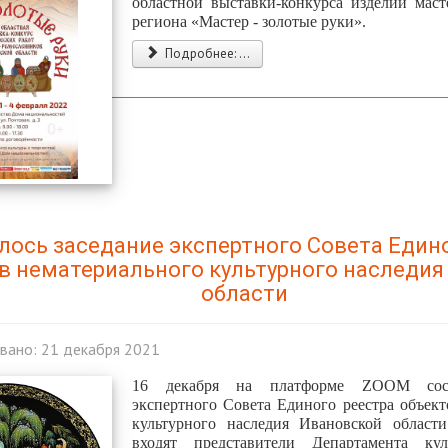
областной выставки-конкурса изделий маст
региона «Мастер - золотые руки».
Подробнее: ...
лось заседание экспертного Совета Един
в нематериального культурного наследия
области
вано: 21 декабря 2021
16 декабря на платформе ZOOM состо
экспертного Совета Единого реестра объект
культурного наследия Ивановской област
входят представители Департамента ку