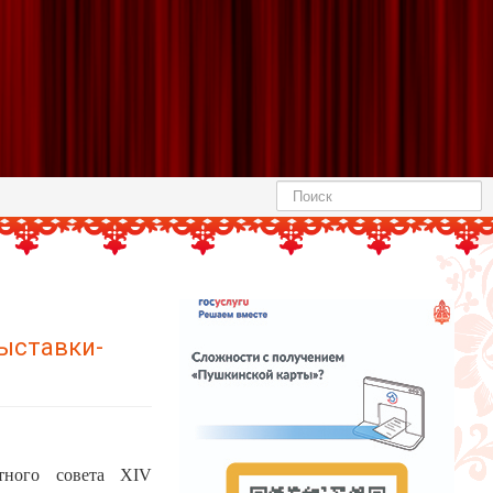
Найти
ыставки-
ртного совета XIV