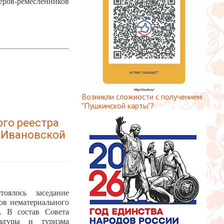
еров-ремесленников
Возникли сложности с получением
"Пушкинской карты"?
ого реестра
 Ивановской
ялось заседание
ов нематериального
и. В состав Совета
льтуры и туризма