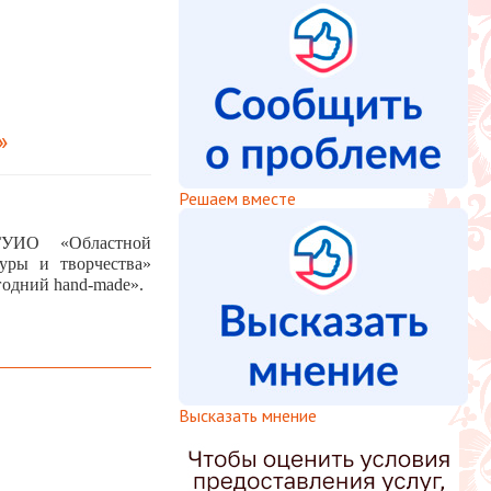
»
Решаем вместе
УИО «Областной
туры и творчества»
одний hand-made».
Высказать мнение