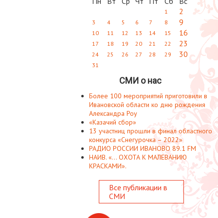
Пн
Вт
Ср
Чт
Пт
Сб
Вс
2
1
9
3
4
5
6
7
8
16
10
11
12
13
14
15
23
17
18
19
20
21
22
30
24
25
26
27
28
29
31
СМИ о нас
Более 100 мероприятий приготовили в
Ивановской области ко дню рождения
Александра Роу
«Казачий сбор»
13 участниц прошли в финал областного
конкурса «Снегурочка – 2022»
РАДИО РОССИИ ИВАНОВО 89.1 FM
НАИВ. «... ОХОТА К МАЛЕВАНИЮ
КРАСКАМИ».
Все публикации в
СМИ