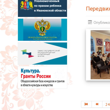
Передвиж
Опублико
24