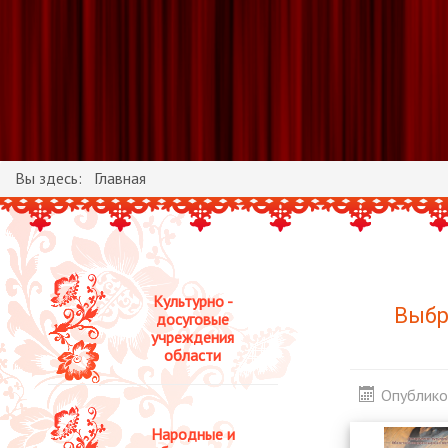
Вы здесь:
Главная
Культурно -
Выбр
досуговые
учреждения
области
Опублико
Народные и