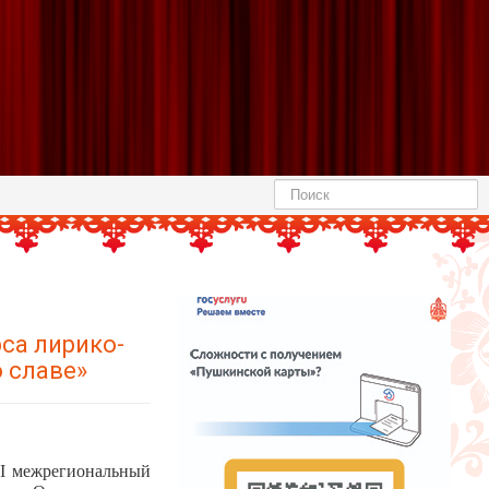
Найти
са лирико-
о славе»
II межрегиональный