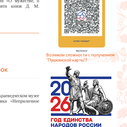
сни «О мужестве, о
мяти князя Д. М.
Возникли сложности с получением
"Пушкинской карты"?
бок
краеведческом музее
авки «Неприличное