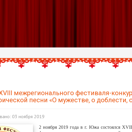
XVIII межрегионального фестиваля-конкур
оической песни «О мужестве, о доблести, 
вано: 03 ноября 2019
2 ноября 2019 года в г. Южа состоялся XVI