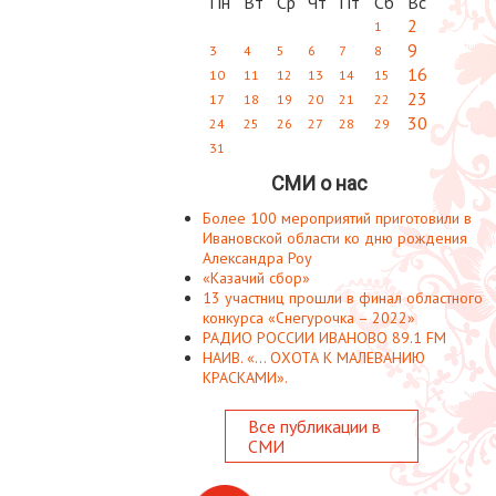
Пн
Вт
Ср
Чт
Пт
Сб
Вс
2
1
9
3
4
5
6
7
8
16
10
11
12
13
14
15
23
17
18
19
20
21
22
30
24
25
26
27
28
29
31
СМИ о нас
Более 100 мероприятий приготовили в
Ивановской области ко дню рождения
Александра Роу
«Казачий сбор»
13 участниц прошли в финал областного
конкурса «Снегурочка – 2022»
РАДИО РОССИИ ИВАНОВО 89.1 FM
НАИВ. «... ОХОТА К МАЛЕВАНИЮ
КРАСКАМИ».
Все публикации в
СМИ