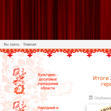
Вы здесь:
Главная
Культурно -
Итоги 
досуговые
учреждения
гер
области
Опублико
Народные и