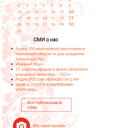
3
4
5
6
7
8
9
16
10
11
12
13
14
15
23
17
18
19
20
21
22
30
24
25
26
27
28
29
31
СМИ о нас
Более 100 мероприятий приготовили в
Ивановской области ко дню рождения
Александра Роу
«Казачий сбор»
13 участниц прошли в финал областного
конкурса «Снегурочка – 2022»
РАДИО РОССИИ ИВАНОВО 89.1 FM
НАИВ. «... ОХОТА К МАЛЕВАНИЮ
КРАСКАМИ».
Все публикации в
СМИ
Фотоматериалы