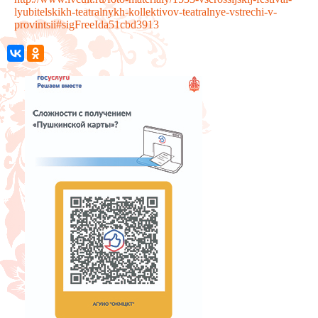
lyubitelskikh-teatralnykh-kollektivov-teatralnye-vstrechi-v-
provintsii#sigFreeIda51cbd3913