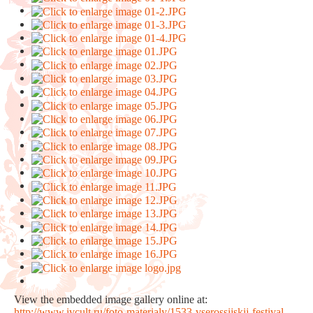
View the embedded image gallery online at:
http://www.ivcult.ru/foto-materialy/1533-vserossijskij-festival-