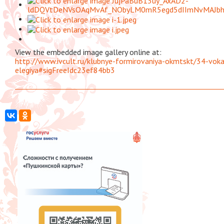
View the embedded image gallery online at:
http://www.ivcult.ru/klubnye-formirovaniya-okmtskt/34-voka
elegiya#sigFreeIdc23ef84bb3