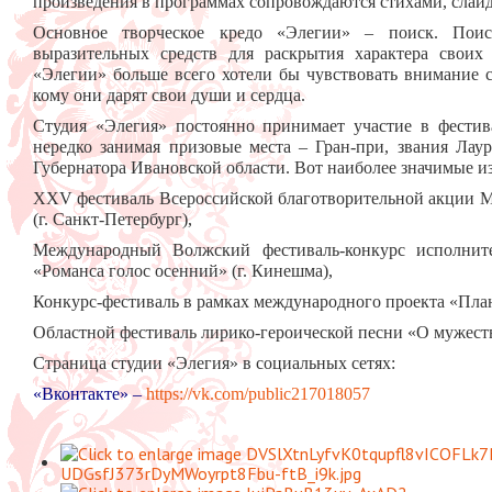
произведения в программах сопровождаются стихами, слай
Основное творческое кредо «Элегии» – поиск. Поис
выразительных средств для раскрытия характера своих
«Элегии» больше всего хотели бы чувствовать внимание с
кому они дарят свои души и сердца.
Студия «Элегия» постоянно принимает участие в фестив
нередко занимая призовые места – Гран-при, звания Лаур
Губернатора Ивановской области. Вот наиболее значимые из
XXV фестиваль Всероссийской благотворительной акции 
(г. Санкт-Петербург),
Международный Волжский фестиваль-конкурс исполните
«Романса голос осенний» (г. Кинешма),
Конкурс-фестиваль в рамках международного проекта «Плане
Областной фестиваль лирико-героической песни «О мужестве,
Страница студии «Элегия» в социальных сетях:
«Вконтакте» –
https://vk.com/public217018057