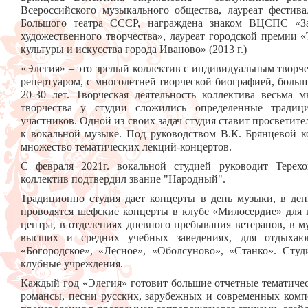
Всероссийского музыкального общества, лауреат фестива
Большого театра СССР, награждена знаком ВЦСПС «За 
художественного творчества», лауреат городской премии 
культуры и искусства города Иваново» (2013 г.)
«Элегия» – это зрелый коллектив с индивидуальным твор
репертуаром, с многолетней творческой биографией, боль
20-30 лет. Творческая деятельность коллектива весьма 
творчества у студии сложились определенные тради
участников. Одной из своих задач студия ставит просветите
к вокальной музыке. Под руководством В.К. Брянцевой к
множество тематических лекций-концертов.
С февраля 2021г. вокальной студией руководит Терехо
коллектив подтвердил звание "Народный".
Традиционно студия дает концерты в день музыки, в ден
проводятся шефские концерты в клубе «Милосердие» для 
центра, в отделениях дневного пребывания ветеранов, в м
высших и средних учебных заведениях, для отдыхаю
«Богородское», «Лесное», «Оболсуново», «Станко». Студ
клубные учреждения.
Каждый год «Элегия» готовит большие отчетные тематичес
романсы, песни русских, зарубежных и современных компо