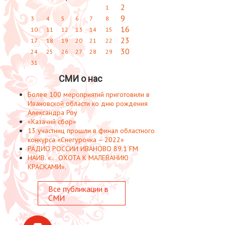
2
1
9
3
4
5
6
7
8
16
10
11
12
13
14
15
23
17
18
19
20
21
22
30
24
25
26
27
28
29
31
СМИ о нас
Более 100 мероприятий приготовили в
Ивановской области ко дню рождения
Александра Роу
«Казачий сбор»
13 участниц прошли в финал областного
конкурса «Снегурочка – 2022»
РАДИО РОССИИ ИВАНОВО 89.1 FM
НАИВ. «... ОХОТА К МАЛЕВАНИЮ
КРАСКАМИ».
Все публикации в
СМИ