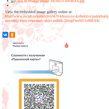
View the embedded image gallery online at:
http://www.ivcult.ru/kollektivy/479-khorovye-kollektivy/palekhskij
narodnyj-khor-veteranov-zhivi-rodnik-2#sigFreeId51e8f83f4c