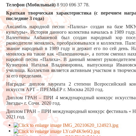
Телефон (Мобильный)
8 910 696 37 78.
Краткая творческая характеристика (с перечнем нагр
последние 3 года)
Ансамбль народной песни «Палиха» создан на базе МК
культуры». История данного колектива началась в 1989 году
Валентины Акбашевой был создан народный хор посе
рководители менялись, преобразовывался и коллектив. Пал
звание народный в 1989 году и держит его по сей день. Н
менялось на такие как «Палешаночка», а потом сменил нах
нароной песни «Палиха». В данный момент руководителем 
Кузнецова Наталья Владимировна, выпускница Ивановск
училища. Коллектив является активным участком в творчес
за его пределами.
Награды: диплом лауреата 2 степени Всероссийский ко
искусств АРТ – ПРЕМЬЕР г. Москва 2020 год.
Диплом ГРАН – ПРИ 4 международный конкурс искусства
Звезды» г. Сочи. 2020 год.
Диплом ГРАН – ПРИ международный конкурс фестиваль « На
2021 год.