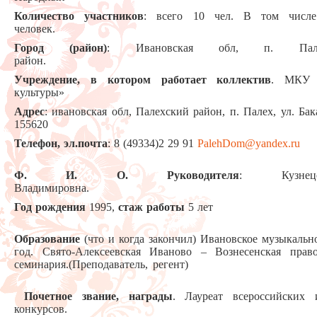
Количество участников
: всего 10 чел. В том чис
человек.
Город (район)
: Ивановская обл, п. Пале
район.
Учреждение, в котором работает коллектив
. МКУ 
культуры»
Адрес
: ивановская обл, Палехский район, п. Палех, ул. Бак
155620
Телефон, эл.почта
: 8 (49334)2 29 91
PalehDom@yandex.ru
Ф. И. О. Руководителя
: Кузнец
Владимировна.
Год рождения
1995,
стаж работы
5 
Образование
(что и когда закончил) Ивановское музыкаль
год. Свято-Алексеевская Иваново – Вознесенская прав
семинария.(Преподаватель,
Почетное звание, награды
. Лауреат всероссийских
конкурсов.