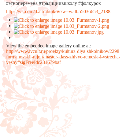
#этноперемена #традициившколу #фолкурок
https://vk.com/d.a.trubnikov?w=wall-55036653_2188
View the embedded image gallery online at:
http://www.ivcult.ru/proekty/kultura-dlya-shkolnikov/2298-
furmanovskij-rajon-master-klass-zhivye-remesla-i-vstrecha-
vesny#sigFreeIdc231679baf