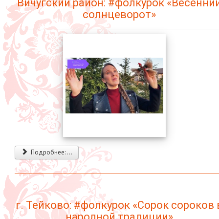
Вичугский район: #фолкурок «Весенни
солнцеворот»
Подробнее: ...
г. Тейково: #фолкурок «Сорок сороков 
народной традиции»