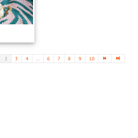
2
3
4
...
6
7
8
9
10