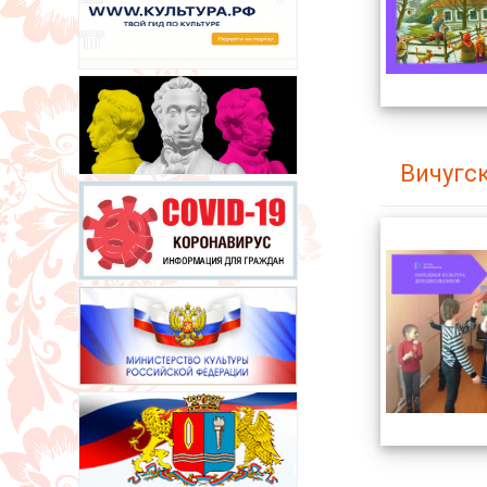
Вичугс