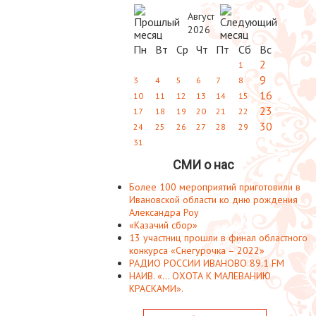
Август
2026
Пн
Вт
Ср
Чт
Пт
Сб
Вс
2
1
9
3
4
5
6
7
8
16
10
11
12
13
14
15
23
17
18
19
20
21
22
30
24
25
26
27
28
29
31
СМИ о нас
Более 100 мероприятий приготовили в
Ивановской области ко дню рождения
Александра Роу
«Казачий сбор»
13 участниц прошли в финал областного
конкурса «Снегурочка – 2022»
РАДИО РОССИИ ИВАНОВО 89.1 FM
НАИВ. «... ОХОТА К МАЛЕВАНИЮ
КРАСКАМИ».