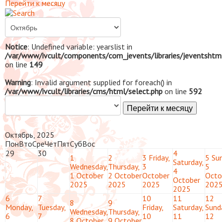
Перейти к месяцу
Notice
: Undefined variable: yearslist in
/var/www/ivcult/components/com_jevents/libraries/jeventshtm
on line
149
Warning
: Invalid argument supplied for foreach() in
/var/www/ivcult/libraries/cms/html/select.php
on line
592
Перейти к месяцу
Октябрь, 2025
Пон
Вто
Сре
Чет
Пят
Суб
Вос
29
30
4
1
2
3
Friday,
5
Sun
Saturday,
Wednesday,
Thursday,
3
5
4
1 October
2 October
October
Octo
October
2025
2025
2025
202
2025
6
7
10
11
12
8
9
Monday,
Tuesday,
Friday,
Saturday,
Sund
Wednesday,
Thursday,
6
7
10
11
12
8 October
9 October