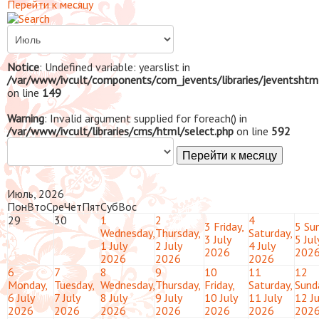
Перейти к месяцу
Notice
: Undefined variable: yearslist in
/var/www/ivcult/components/com_jevents/libraries/jeventshtm
on line
149
Warning
: Invalid argument supplied for foreach() in
/var/www/ivcult/libraries/cms/html/select.php
on line
592
Перейти к месяцу
Июль, 2026
Пон
Вто
Сре
Чет
Пят
Суб
Вос
29
30
1
2
4
3
Friday,
5
Sun
Wednesday,
Thursday,
Saturday,
3 July
5 Jul
1 July
2 July
4 July
2026
202
2026
2026
2026
6
7
8
9
10
11
12
Monday,
Tuesday,
Wednesday,
Thursday,
Friday,
Saturday,
Sund
6 July
7 July
8 July
9 July
10 July
11 July
12 Ju
2026
2026
2026
2026
2026
2026
202