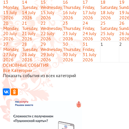
13
14
15
16
17
18
19
Monday,
Tuesday,
Wednesday,
Thursday,
Friday,
Saturday,
Sund
13 July
14 July
15 July
16 July
17 July
18 July
19 Ju
2026
2026
2026
2026
2026
2026
202
20
21
22
23
24
25
26
Monday,
Tuesday,
Wednesday,
Thursday,
Friday,
Saturday,
Sund
20 July
21 July
22 July
23 July
24 July
25 July
26 Ju
2026
2026
2026
2026
2026
2026
202
27
28
29
30
31
1
2
Monday,
Tuesday,
Wednesday,
Thursday,
Friday,
27 July
28 July
29 July
30 July
31 July
2026
2026
2026
2026
2026
ОСНОВНЫЕ СОБЫТИЯ
Все Категории ...
Показать события из всех категорий